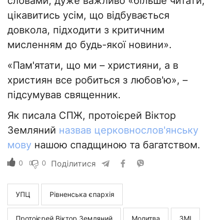
словами, дуже важливо «більше читати,
цікавитись усім, що відбувається
довкола, підходити з критичним
мисленням до будь-якої новини».
«Пам'ятати, що ми – християни, а в
християн все робиться з любов'ю», –
підсумував священник.
Як писала СПЖ, протоієрей Віктор
Земляний
назвав церковнослов'янську
мову
нашою спадщиною та багатством.
0
0
Поділитися
УПЦ
Рівненська єпархія
Протоієрей Віктор Земляний
Молитва
ЗМІ