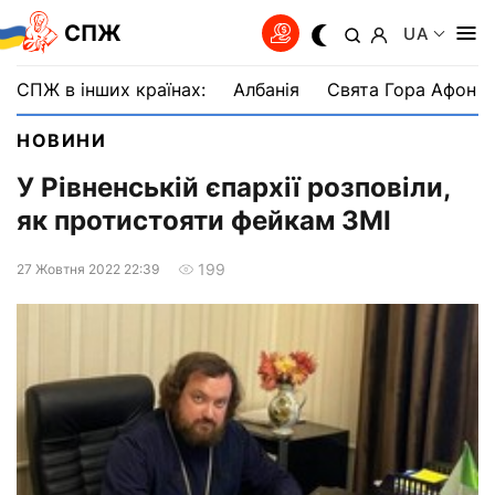
СПЖ
UA
СПЖ в інших країнах:
Албанія
Свята Гора Афон
НОВИНИ
У Рівненській єпархії розповіли,
як протистояти фейкам ЗМІ
199
27 Жовтня 2022 22:39