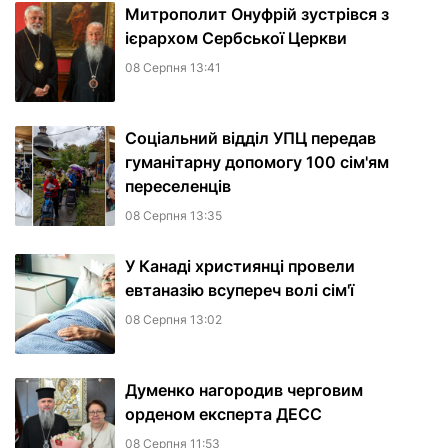
Митрополит Онуфрій зустрівся з
ієрархом Сербської Церкви
08 Серпня 13:41
Соціальний відділ УПЦ передав
гуманітарну допомогу 100 сім'ям
переселенців
08 Серпня 13:35
У Канаді християнці провели
евтаназію всупереч волі сім'ї
08 Серпня 13:02
Думенко нагородив черговим
орденом експерта ДЕСС
08 Серпня 11:53