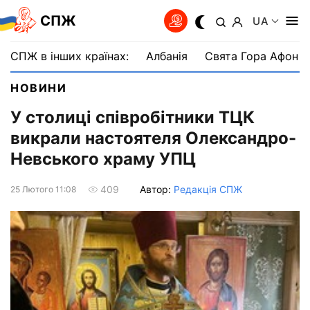
СПЖ
UA
СПЖ в інших країнах:
Албанія
Свята Гора Афон
НОВИНИ
У столиці співробітники ТЦК
викрали настоятеля Олександро-
Невського храму УПЦ
Автор:
Редакція СПЖ
409
25 Лютого 11:08