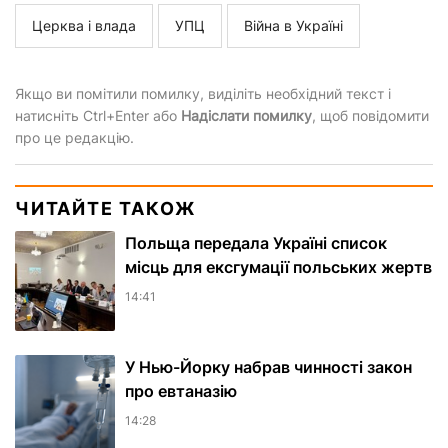
Церква і влада
УПЦ
Війна в Україні
Якщо ви помітили помилку, виділіть необхідний текст і
натисніть Ctrl+Enter або
Надіслати помилку
, щоб повідомити
про це редакцію.
ЧИТАЙТЕ ТАКОЖ
Польща передала Україні список
місць для ексгумації польських жертв
14:41
У Нью-Йорку набрав чинності закон
про евтаназію
14:28