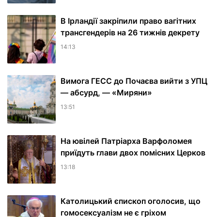
В Ірландії закріпили право вагітних
трансгендерів на 26 тижнів декрету
14:13
Вимога ГЕСС до Почаєва вийти з УПЦ
— абсурд, — «Миряни»
13:51
На ювілей Патріарха Варфоломея
приїдуть глави двох помісних Церков
13:18
Католицький єпископ оголосив, що
гомосексуалізм не є гріхом