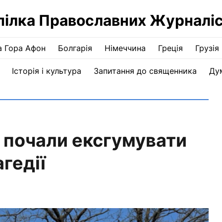
пілка Православних Журналіс
а Гора Афон
Болгарія
Німеччина
Греція
Грузія
Історія і культура
Запитання до священника
Ду
і почали ексгумувати
гедії