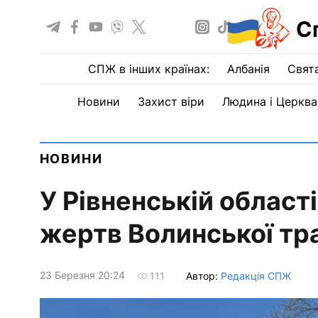
С
СПЖ в інших країнах:
Албанія
Свят
Новини
Захист віри
Людина і Церква
НОВИНИ
У Рівненській област
жертв Волинської тра
23 Березня 20:24
Автор:
Редакція СПЖ
111