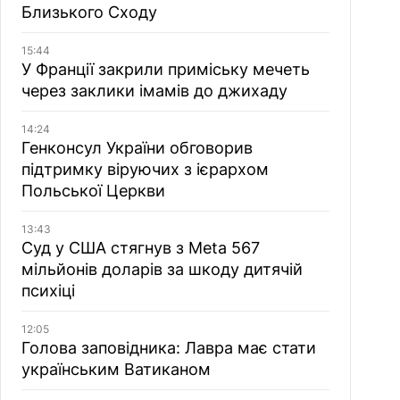
Близького Сходу
15:44
У Франції закрили приміську мечеть
через заклики імамів до джихаду
14:24
Генконсул України обговорив
підтримку віруючих з ієрархом
Польської Церкви
13:43
Суд у США стягнув з Meta 567
мільйонів доларів за шкоду дитячій
психіці
12:05
Голова заповідника: Лавра має стати
українським Ватиканом