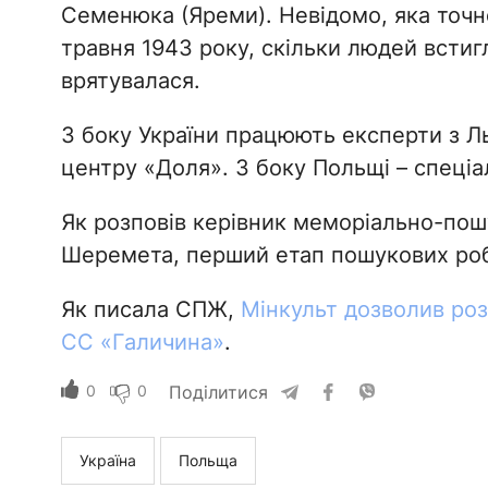
Семенюка (Яреми). Невідомо, яка точно 
травня 1943 року, скільки людей встигл
врятувалася.
З боку України працюють експерти з Л
центру «Доля». З боку Польщі – спеціа
Як розповів керівник меморіально-по
Шеремета, перший етап пошукових роб
Як писала СПЖ,
Мінкульт дозволив роз
СС «Галичина»
.
0
0
Поділитися
Україна
Польща