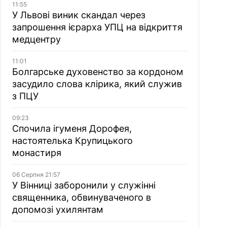
11:55
У Львові виник скандал через
запрошення ієрарха УПЦ на відкриття
медцентру
11:01
Болгарське духовенство за кордоном
засудило слова клірика, який служив
з ПЦУ
09:23
Спочила ігуменя Дорофея,
настоятелька Крупицького
монастиря
06 Серпня 21:57
У Вінниці заборонили у служінні
священника, обвинуваченого в
допомозі ухилянтам