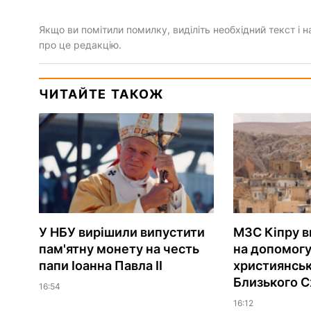
Якщо ви помітили помилку, виділіть необхідний текст і на
про це редакцію.
ЧИТАЙТЕ ТАКОЖ
У НБУ вирішили випустити
МЗС Кіпру в
пам'ятну монету на честь
на допомог
папи Іоанна Павла II
християнсь
Близького С
16:54
16:12