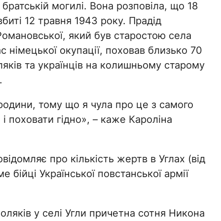
 братській могилі. Вона розповіла, що 18
вбиті 12 травня 1943 року. Прадід
Романовської, який був старостою села
ас німецької окупації, поховав близько 70
ляків та українців на колишньому старому
.
родини, тому що я чула про це з самого
і поховати гідно», – каже Кароліна
овідомляє про кількість жертв в Углах (від
е бійці Української повстанської армії
поляків у селі Угли причетна сотня Никона