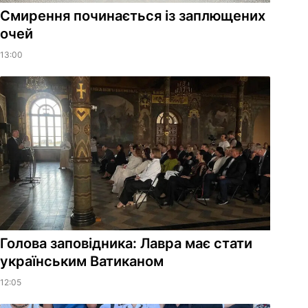
Смирення починається із заплющених
очей
13:00
Голова заповідника: Лавра має стати
українським Ватиканом
12:05