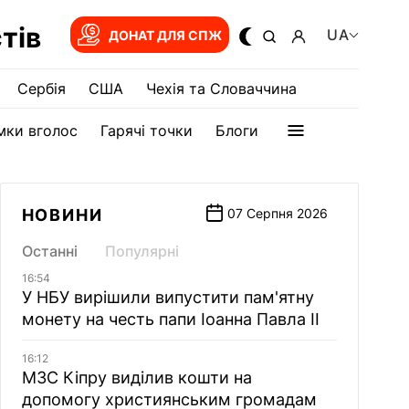
тів
UA
ДОНАТ ДЛЯ СПЖ
Сербія
США
Чехія та Словаччина
мки вголос
Гарячі точки
Блоги
НОВИНИ
07 Серпня 2026
Останні
Популярні
16:54
У НБУ вирішили випустити пам'ятну
монету на честь папи Іоанна Павла II
16:12
МЗС Кіпру виділив кошти на
допомогу християнським громадам