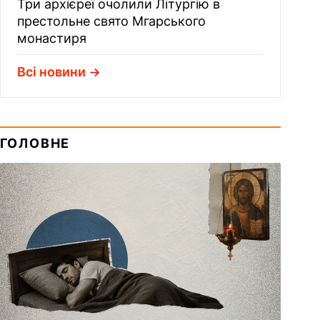
Три архієреї очолили Літургію в
престольне свято Мгарського
монастиря
Всі новини
ГОЛОВНЕ