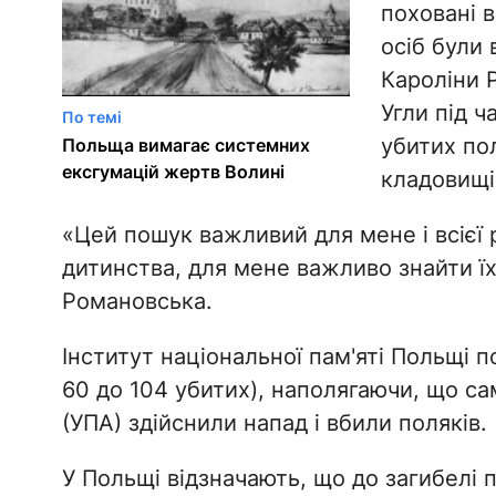
поховані в
осіб були 
Кароліни 
Угли під ч
По темі
убитих по
Польща вимагає системних
ексгумацій жертв Волині
кладовищі
«Цей пошук важливий для мене і всієї 
дитинства, для мене важливо знайти їх 
Романовська.
Інститут національної пам'яті Польщі п
60 до 104 убитих), наполягаючи, що сам
(УПА) здійснили напад і вбили поляків.
У Польщі відзначають, що до загибелі 