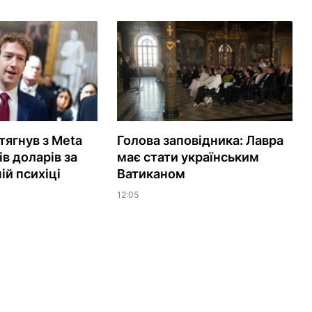
тягнув з Meta
Голова заповідника: Лавра
в доларів за
має стати українським
ій психіці
Ватиканом
12:05