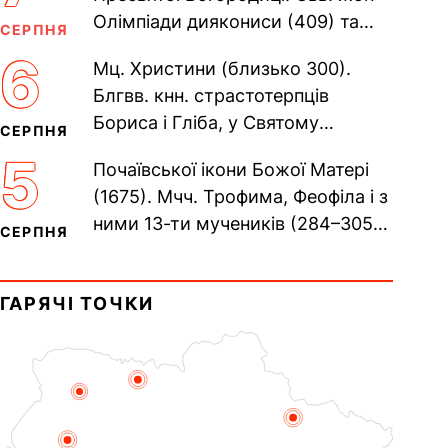
Олімпіади диякониси (409) та
СЕРПНЯ
Євпраксії діви, Тавенської (413).
6
Мц. Христини (близько 300).
Пам’ять V Вселенського...
Блгвв. кнн. страстотерпців
Бориса і Гліба, у Святому
СЕРПНЯ
Хрещенні Романа і Давида (1015).
5
Почаївської ікони Божої Матері
Прп. Полікарпа, архімандрита...
(1675). Мчч. Трофима, Феофіла і з
ними 13-ти мучеників (284–305).
СЕРПНЯ
Сщмч. Аполлінарія, єп.
Равенійського (близько 75)....
ГАРЯЧІ ТОЧКИ