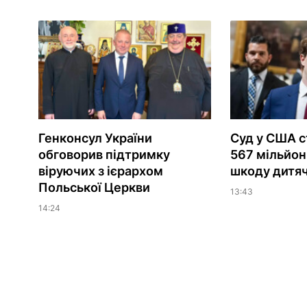
Генконсул України
Суд у США с
обговорив підтримку
567 мільйоні
віруючих з ієрархом
шкоду дитяч
Польської Церкви
13:43
14:24