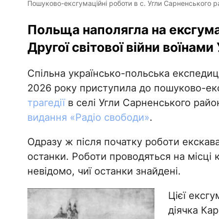
Пошуково-ексгумаційні роботи в с. Угли Сарненського ра
Польща наполягла на ексгумац
Другої світової війни воїнами
Спільна українсько-польська експедиці
2026 року приступила до пошуково-ек
трагедії
в селі Угли Сарненського район
видання «Радіо свободи»
.
Одразу ж після початку роботи екскава
останки. Роботи проводяться на місці
невідомо, чиї останки знайдені.
Цієї ексг
діячка Ка