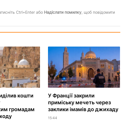
тисніть Ctrl+Enter або
Надіслати помилку
, щоб повідомити
иділив кошти
У Франції закрили
у
приміську мечеть через
ким громадам
заклики імамів до джихаду
ходу
15:44