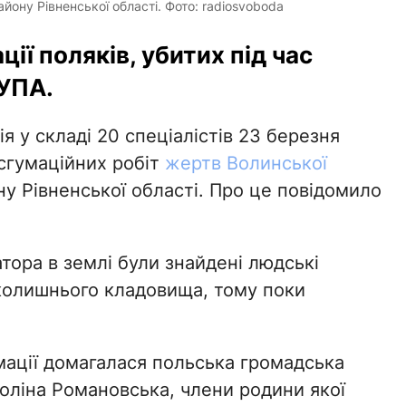
йону Рівненської області. Фото: radiosvoboda
ії поляків, убитих під час
 УПА.
я у складі 20 спеціалістів 23 березня
сгумаційних робіт
жертв Волинської
у Рівненської області. Про це повідомило
тора в землі були знайдені людські
 колишнього кладовища, тому поки
умації домагалася польська громадська
роліна Романовська, члени родини якої