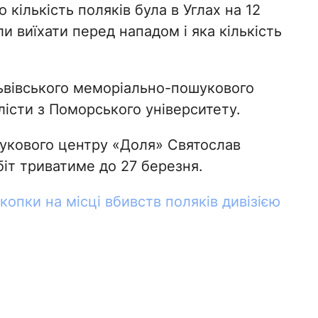
кількість поляків була в Углах на 12
и виїхати перед нападом і яка кількість
ьвівського меморіально-пошукового
лісти з Поморського університету.
шукового центру «Доля» Святослав
іт триватиме до 27 березня.
копки на місці вбивств поляків дивізією