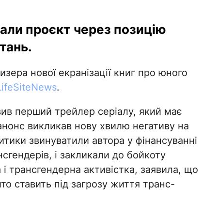
али проєкт через позицію
тань.
изера нової екранізації книг про юного
LifeSiteNews
.
ив перший трейлер серіалу, який має
нонс викликав нову хвилю негативу на
итики звинуватили автора у фінансуванні
сгендерів, і закликали до бойкоту
 і трансгендерна активістка, заявила, що
о ставить під загрозу життя транс-