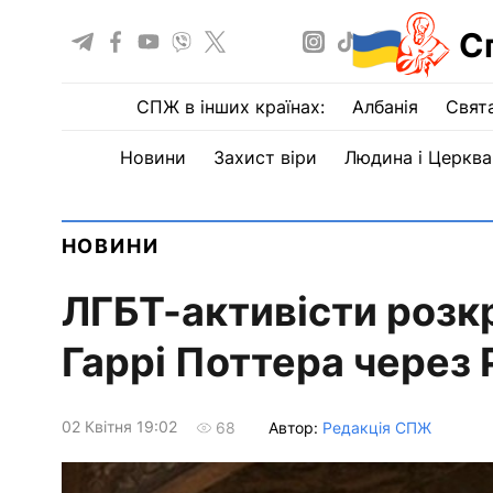
С
СПЖ в інших країнах:
Албанія
Свят
Новини
Захист віри
Людина і Церква
НОВИНИ
ЛГБТ-активісти розк
Гаррі Поттера через 
02 Квiтня 19:02
Автор:
Редакція СПЖ
68