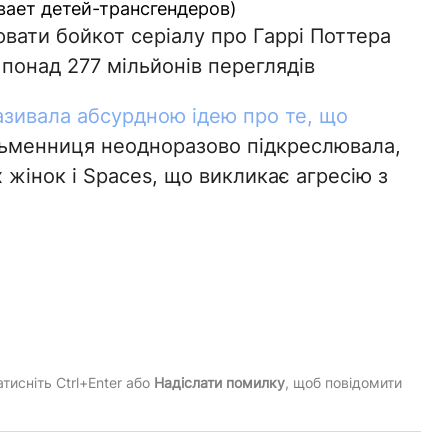
ывает детей-трансгендеров)
ювати бойкот серіалу про Гаррі Поттера
понад 277 мільйонів переглядів
азивала абсурдною ідею про те, що
сьменниця неодноразово підкреслювала,
 жінок і Spaces, що викликає агресію з
тисніть Ctrl+Enter або
Надіслати помилку
, щоб повідомити