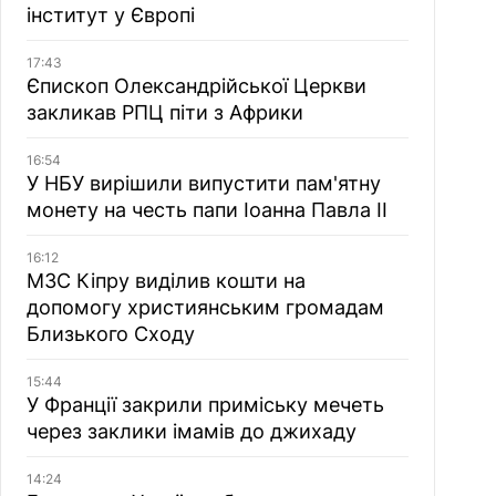
інститут у Європі
17:43
Єпископ Олександрійської Церкви
закликав РПЦ піти з Африки
16:54
У НБУ вирішили випустити пам'ятну
монету на честь папи Іоанна Павла II
16:12
МЗС Кіпру виділив кошти на
допомогу християнським громадам
Близького Сходу
15:44
У Франції закрили приміську мечеть
через заклики імамів до джихаду
14:24