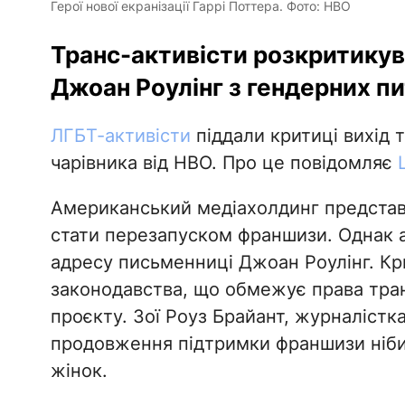
Герої нової екранізації Гаррі Поттера. Фото: НВО
Транс-активісти розкритикув
Джоан Роулінг з гендерних пи
ЛГБТ-активісти
піддали критиці вихід т
чарівника від HBO. Про це повідомляє
Американський медіахолдинг представ
стати перезапуском франшизи. Однак а
адресу письменниці Джоан Роулінг. Кр
законодавства, що обмежує права тран
проєкту. Зої Роуз Брайант, журналістка
продовження підтримки франшизи нібит
жінок.