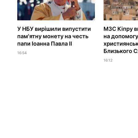
У НБУ вирішили випустити
МЗС Кіпру в
пам'ятну монету на честь
на допомог
папи Іоанна Павла II
християнсь
Близького С
16:54
16:12