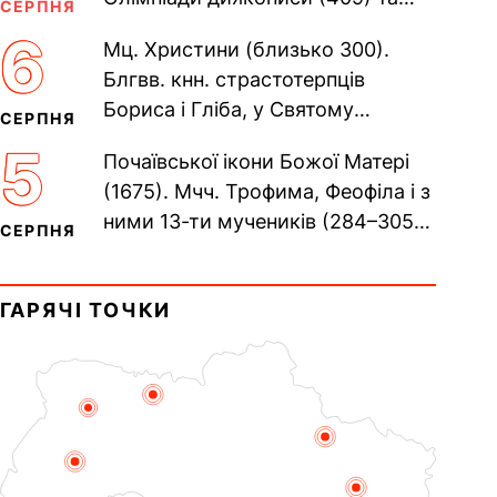
СЕРПНЯ
Євпраксії діви, Тавенської (413).
6
Мц. Христини (близько 300).
Пам’ять V Вселенського...
Блгвв. кнн. страстотерпців
Бориса і Гліба, у Святому
СЕРПНЯ
Хрещенні Романа і Давида (1015).
5
Почаївської ікони Божої Матері
Прп. Полікарпа, архімандрита...
(1675). Мчч. Трофима, Феофіла і з
ними 13-ти мучеників (284–305).
СЕРПНЯ
Сщмч. Аполлінарія, єп.
Равенійського (близько 75)....
ГАРЯЧІ ТОЧКИ