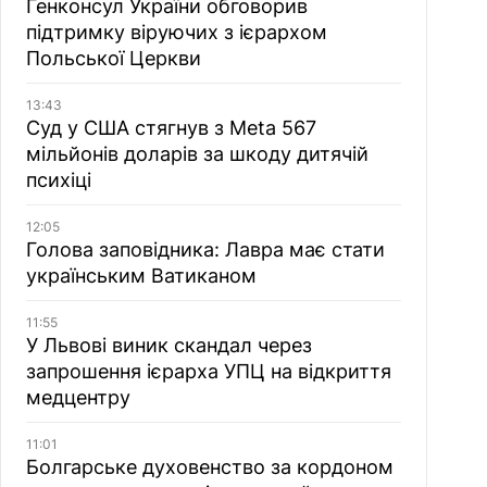
Генконсул України обговорив
підтримку віруючих з ієрархом
Польської Церкви
13:43
Суд у США стягнув з Meta 567
мільйонів доларів за шкоду дитячій
психіці
12:05
Голова заповідника: Лавра має стати
українським Ватиканом
11:55
У Львові виник скандал через
запрошення ієрарха УПЦ на відкриття
медцентру
11:01
Болгарське духовенство за кордоном