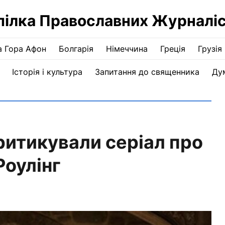
пілка Православних Журналіс
а Гора Афон
Болгарія
Німеччина
Греція
Грузія
Історія і культура
Запитання до священника
Ду
ритикували серіал про
Роулінг