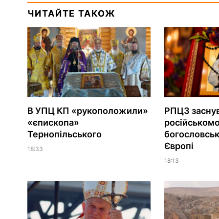
ЧИТАЙТЕ ТАКОЖ
В УПЦ КП «рукоположили»
РПЦЗ засну
«єпископа»
російськом
Тернопільського
богословськ
Європі
18:33
18:13