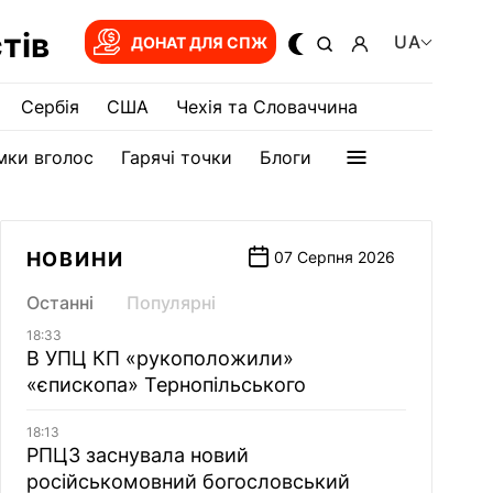
тів
UA
ДОНАТ ДЛЯ СПЖ
Сербія
США
Чехія та Словаччина
мки вголос
Гарячі точки
Блоги
НОВИНИ
07 Серпня 2026
Останні
Популярні
18:33
В УПЦ КП «рукоположили»
«єпископа» Тернопільського
18:13
РПЦЗ заснувала новий
російськомовний богословський