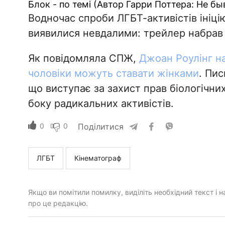
Блок - по темі (Автор Гарри Поттера: Не б
Водночас спроби ЛГБТ-активістів ініці
виявилися невдалими: трейлер набрав 
Як повідомляла СПЖ,
Джоан Роулінг н
чоловіки можуть ставати жінками
. Пи
що виступає за захист прав біологічних
боку радикальних активістів.
0
0
Поділитися
ЛГБТ
Кінематограф
Якщо ви помітили помилку, виділіть необхідний текст і на
про це редакцію.