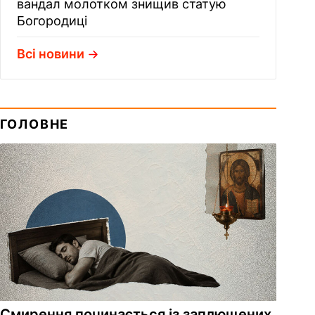
вандал молотком знищив статую
Богородиці
Всі новини
ГОЛОВНЕ
Смирення починається із заплющених