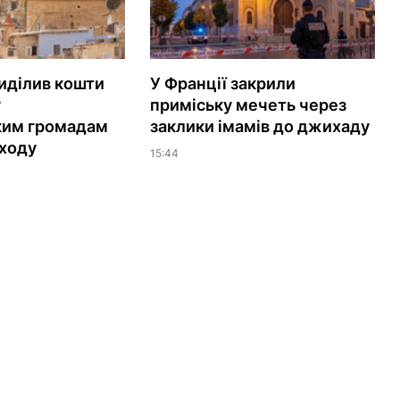
иділив кошти
У Франції закрили
у
приміську мечеть через
ким громадам
заклики імамів до джихаду
ходу
15:44