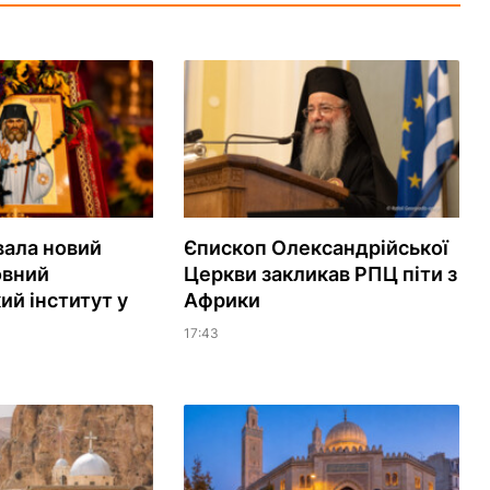
вала новий
Єпископ Олександрійської
овний
Церкви закликав РПЦ піти з
ий інститут у
Африки
17:43