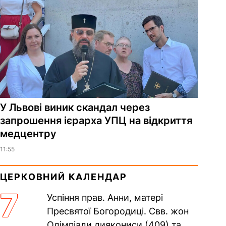
У Львові виник скандал через
запрошення ієрарха УПЦ на відкриття
медцентру
11:55
ЦЕРКОВНИЙ КАЛЕНДАР
7
Успіння прав. Анни, матері
Пресвятої Богородиці. Свв. жон
Олімпіади диякониси (409) та