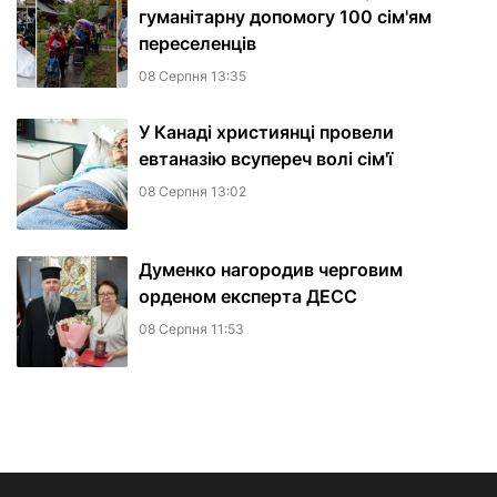
гуманітарну допомогу 100 сім'ям
переселенців
08 Серпня 13:35
У Канаді християнці провели
евтаназію всупереч волі сім'ї
08 Серпня 13:02
Думенко нагородив черговим
орденом експерта ДЕСС
08 Серпня 11:53