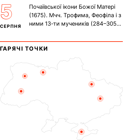
Хрещенні Романа і Давида (1015).
5
Почаївської ікони Божої Матері
Прп. Полікарпа, архімандрита...
(1675). Мчч. Трофима, Феофіла і з
ними 13-ти мучеників (284–305).
СЕРПНЯ
Сщмч. Аполлінарія, єп.
Равенійського (близько 75)....
ГАРЯЧІ ТОЧКИ