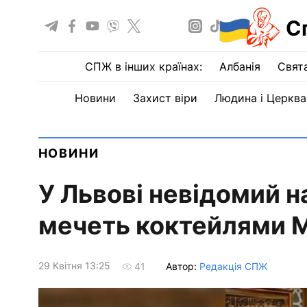
С
СПЖ в інших країнах:
Албанія
Свят
Новини
Захист віри
Людина і Церква
НОВИНИ
У Львові невідомий н
мечеть коктейлями 
29 Квiтня 13:25
Автор:
Редакція СПЖ
41