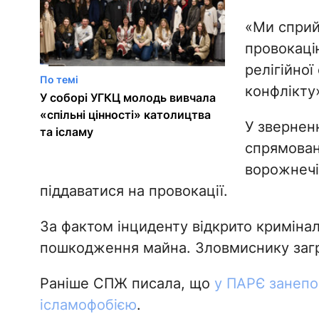
«Ми сприй
провокаці
релігійної
По темі
конфлікту»
У соборі УГКЦ молодь вивчала
«спільні цінності» католицтва
У зверненн
та ісламу
спрямован
ворожнечі.
піддаватися на провокації.
За фактом інциденту відкрито криміна
пошкодження майна. Зловмиснику загро
Раніше СПЖ писала, що
у ПАРЄ занепо
ісламофобією
.