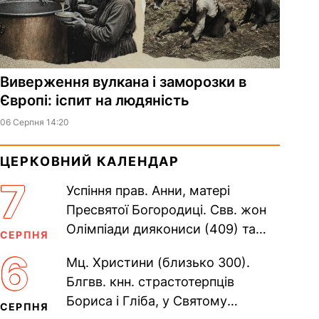
Виверження вулкана і заморозки в
Європі: іспит на людяність
06 Серпня 14:20
ЦЕРКОВНИЙ КАЛЕНДАР
7
Успіння прав. Анни, матері
Пресвятої Богородиці. Свв. жон
Олімпіади диякониси (409) та
СЕРПНЯ
Євпраксії діви, Тавенської (413).
6
Мц. Христини (близько 300).
Пам’ять V Вселенського...
Блгвв. кнн. страстотерпців
Бориса і Гліба, у Святому
СЕРПНЯ