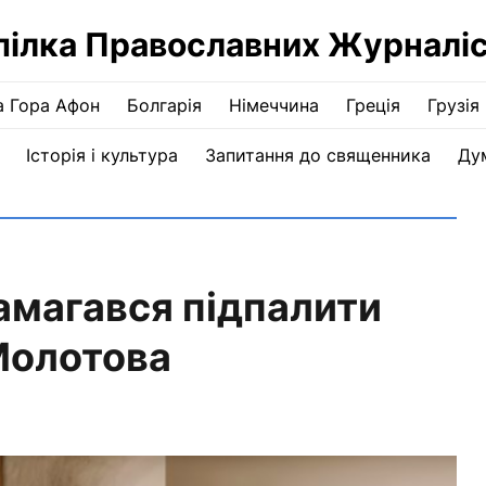
пілка Православних Журналіс
а Гора Афон
Болгарія
Німеччина
Греція
Грузія
Історія і культура
Запитання до священника
Ду
амагався підпалити
Молотова