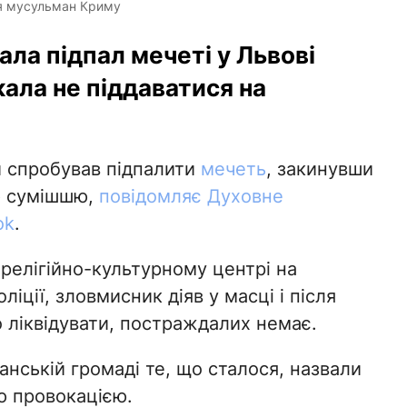
ня мусульман Криму
ла підпал мечеті у Львові
ала не піддаватися на
й спробував підпалити
мечеть
, закинувши
ю сумішшю,
повідомляє Духовне
ok
.
 релігійно-культурному центрі на
іції, зловмисник діяв у масці і після
 ліквідувати, постраждалих немає.
анській громаді те, що сталося, назвали
 провокацією.