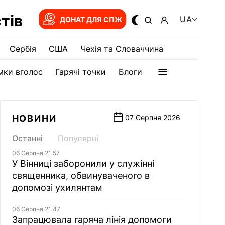
тів
UA
ДОНАТ ДЛЯ СПЖ
Сербія
США
Чехія та Словаччина
мки вголос
Гарячі точки
Блоги
НОВИНИ
07 Серпня 2026
Останні
Популярні
06 Серпня 21:57
У Вінниці заборонили у служінні
священника, обвинуваченого в
допомозі ухилянтам
06 Серпня 21:47
Запрацювала гаряча лінія допомоги