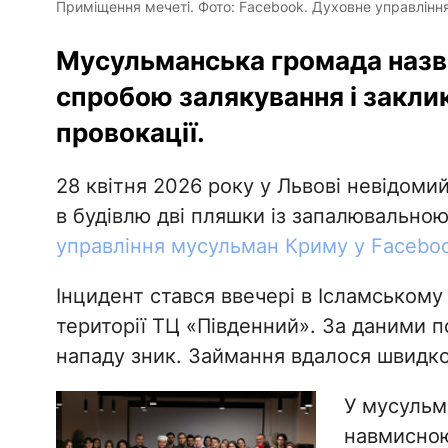
Приміщення мечеті. Фото: Facebook. Духовне управлін
Мусульманська громада назва
спробою залякування і заклик
провокації.
28 квітня 2026 року у Львові невідоми
в будівлю дві пляшки із запалювально
управління мусульман Криму у Facebo
Інцидент стався ввечері в Ісламському
території ТЦ «Південний». За даними пол
нападу зник. Займання вдалося швидко
У мусульм
навмисною