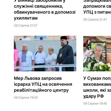
У Вінниці заборонили у
Запрацювала
служінні священника,
допомоги с
обвинуваченого в допомозі
УПЦ з питань
ухилянтам
06 Серпня 21:47
06 Серпня 21:57
Мер Львова запросив
У Сумах поп
ієрарха УПЦ на освячення
вихованками
реабілітаційного центру
школи, які з
удару РФ
06 Серпня 19:30
06 Серпня 18:45