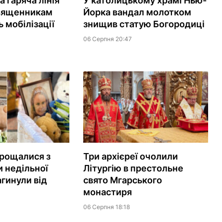
 гаряча лінія
У католицькому храмі Нью-
вященникам
Йорка вандал молотком
 мобілізації
знищив статую Богородиці
06 Серпня 20:47
рощалися з
Три архієреї очолили
 недільної
Літургію в престольне
агинули від
свято Мгарського
монастиря
06 Серпня 18:18