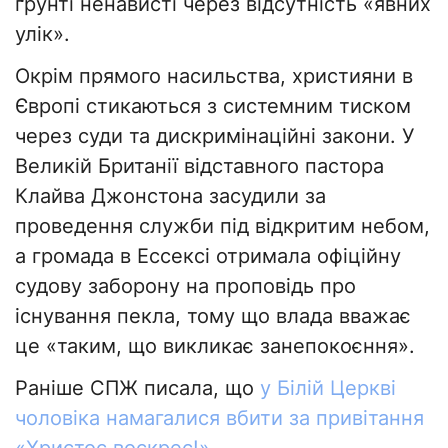
ґрунті ненависті через відсутність «явних
улік».
Окрім прямого насильства, християни в
Європі стикаються з системним тиском
через суди та дискримінаційні закони. У
Великій Британії відставного пастора
Клайва Джонстона засудили за
проведення служби під відкритим небом,
а громада в Ессексі отримала офіційну
судову заборону на проповідь про
існування пекла, тому що влада вважає
це «таким, що викликає занепокоєння».
Раніше СПЖ писала, що
у Білій Церкві
чоловіка намагалися вбити за привітання