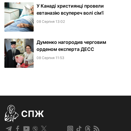
У Канаді християнці провели
евтаназію всупереч волі сім'ї
08 Серпня 13:02
Думенко нагородив черговим
орденом експерта ДЕСС
08 Серпня 11:53
СПЖ