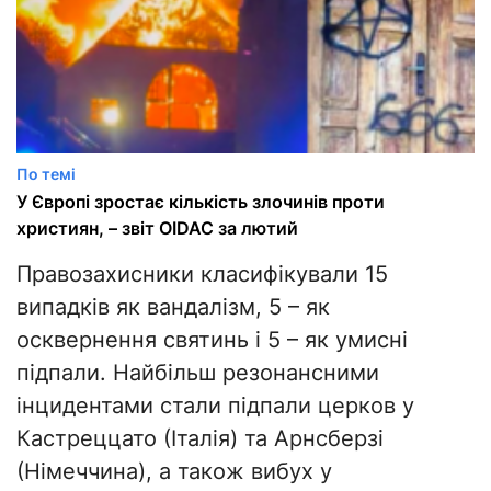
По темі
У Європі зростає кількість злочинів проти
християн, – звіт OIDAC за лютий
Правозахисники класифікували 15
випадків як вандалізм, 5 – як
осквернення святинь і 5 – як умисні
підпали. Найбільш резонансними
інцидентами стали підпали церков у
Кастреццато (Італія) та Арнсберзі
(Німеччина), а також вибух у