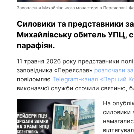
Захоплення Михайлівського монастиря в Переяславі. Фо
Силовики та представники з
Михайлівську обитель УПЦ, с
парафіян.
11 травня 2026 року представники полі
заповідника «Переяслав»
розпочали з
повідомляє
Telegram-канал «Перший К
виконавчої служби оточили святиню, б
На опублік
силовики з
намагалис
відтягувал