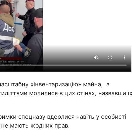
масштабну «інвентаризацію» майна, а
тиліттями молилися в цих стінах, назвавши ї
римки спецназу вдерлися навіть у особисті
ри не мають жодних прав.