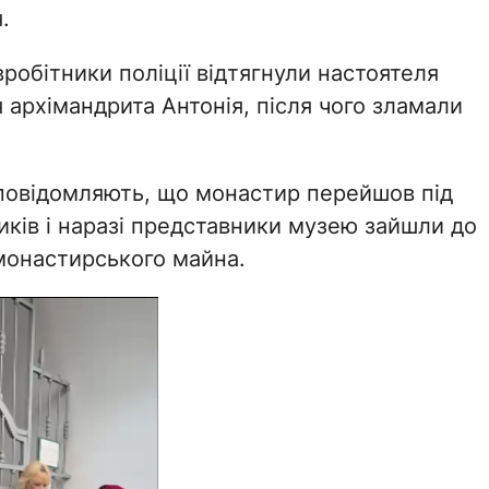
.
робітники поліції відтягнули настоятеля
 архімандрита Антонія, після чого зламали
овідомляють, що монастир перейшов під
иків і наразі представники музею зайшли до
 монастирського майна.