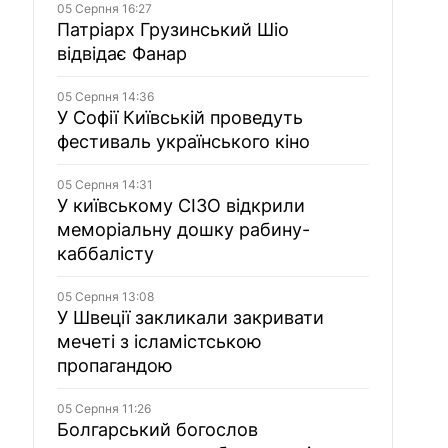
05 Серпня 16:27
Патріарх Грузинський Шіо
відвідає Фанар
05 Серпня 14:36
У Софії Київській проведуть
фестиваль українського кіно
05 Серпня 14:31
У київському СІЗО відкрили
меморіальну дошку рабину-
каббалісту
05 Серпня 13:08
У Швеції закликали закривати
мечеті з ісламістською
пропагандою
05 Серпня 11:26
Болгарський богослов