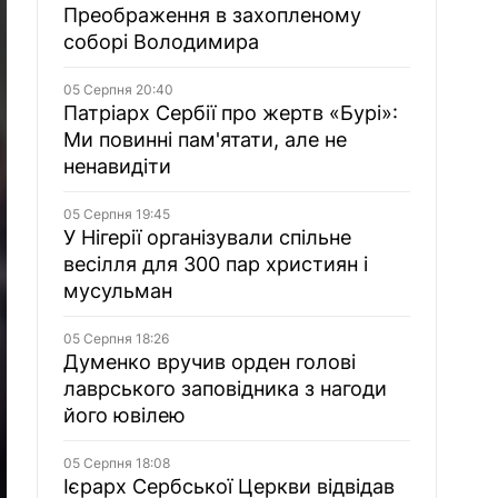
Преображення в захопленому
соборі Володимира
05 Серпня 20:40
Патріарх Сербії про жертв «Бурі»:
Ми повинні пам'ятати, але не
ненавидіти
05 Серпня 19:45
У Нігерії організували спільне
весілля для 300 пар християн і
мусульман
05 Серпня 18:26
Думенко вручив орден голові
лаврського заповідника з нагоди
його ювілею
05 Серпня 18:08
Ієрарх Сербської Церкви відвідав