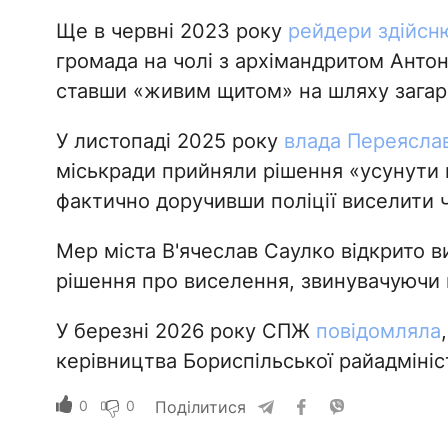
Ще в червні 2023 року
рейдери здійсн
громада на чолі з архімандритом Антон
ставши «живим щитом» на шляху загар
У листопаді 2025 року
влада Переясла
міськради прийняли рішення «усунути 
фактично доручивши поліції виселити ч
Мер міста В'ячеслав Саулко відкрито в
рішення про виселення, звинувачуючи 
У березні 2026 року СПЖ
повідомляла
керівництва Бориспільської райадмініст
0
0
Поділитися