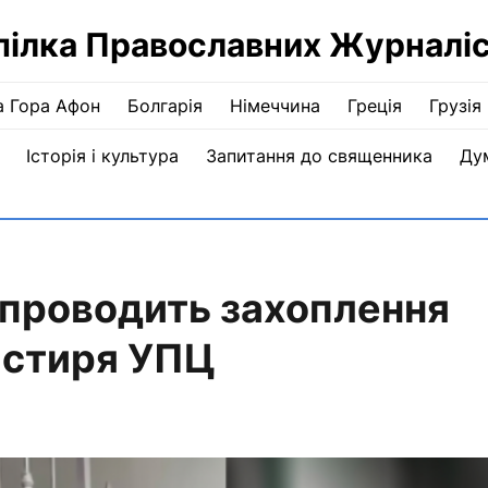
пілка Православних Журналіс
а Гора Афон
Болгарія
Німеччина
Греція
Грузія
Історія і культура
Запитання до священника
Ду
я проводить захоплення
астиря УПЦ