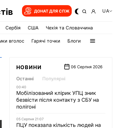
тів
UA
ДОНАТ ДЛЯ СПЖ
Сербія
США
Чехія та Словаччина
мки вголос
Гарячі точки
Блоги
НОВИНИ
06 Серпня 2026
Останні
Популярні
00:40
Мобілізований клірик УПЦ зник
безвісти після контакту з СБУ на
полігоні
05 Серпня 21:07
ПЦУ показала кількість людей на