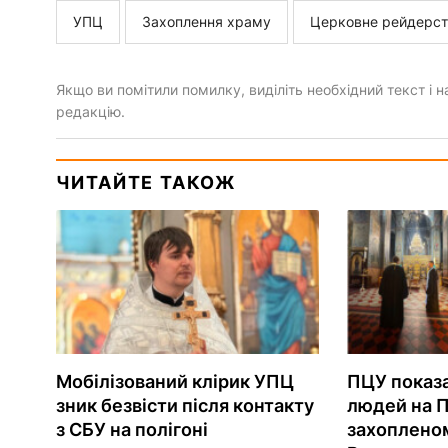
УПЦ
Захоплення храму
Церковне рейдерст
Якщо ви помітили помилку, виділіть необхідний текст і на
редакцію.
ЧИТАЙТЕ ТАКОЖ
Мобілізований клірик УПЦ
ПЦУ показа
зник безвісти після контакту
людей на 
з СБУ на полігоні
захоплено