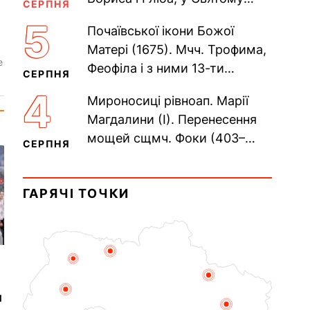
СЕРПНЯ
Хрещенні Романа і Давида
5
Почаївської ікони Божої
(1015). Прп. Полікарпа,
Матері (1675). Мчч. Трофима,
архімандрита...
е
Феофіла і з ними 13-ти
СЕРПНЯ
мучеників (284–305). Сщмч.
4
Мироносиці рівноап. Марії
Аполлінарія, єп.
Магдалини (I). Перенесення
Равенійського (близько 75)....
мощей сщмч. Фоки (403–
СЕРПНЯ
404). Прп. Корнилія
Переяславського (1693).
ГАРЯЧІ ТОЧКИ
Сщмч. Михаїла Накарякова...
и