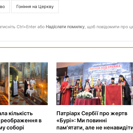
во
Гоніння на Церкву
тисніть Ctrl+Enter або
Надіслати помилку
, щоб повідомити про ц
ла кількість
Патріарх Сербії про жертв
Преображення в
«Бурі»: Ми повинні
му соборі
пам'ятати, але не ненавидіт