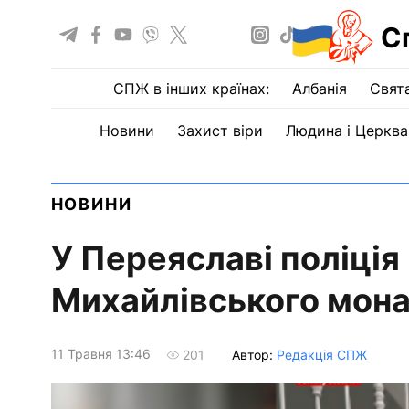
С
СПЖ в інших країнах:
Албанія
Свят
Новини
Захист віри
Людина і Церква
НОВИНИ
У Переяславі поліці
Михайлівського мон
11 Травня 13:46
Автор:
Редакція СПЖ
201