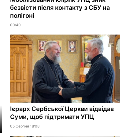
безвісти після контакту з СБУ на
полігоні
00:40
Ієрарх Сербської Церкви відвідав
Суми, щоб підтримати УПЦ
05 Серпня 18:08