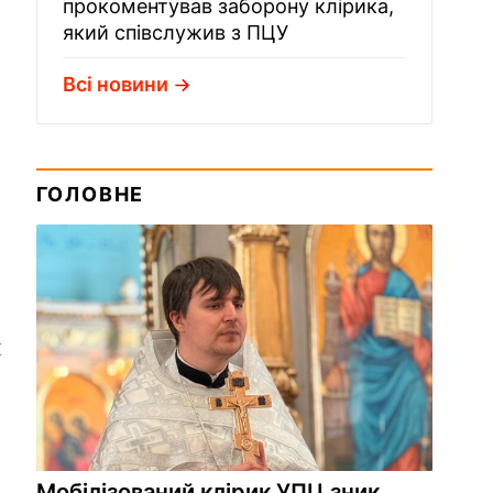
прокоментував заборону клірика,
який співслужив з ПЦУ
Всі новини
ГОЛОВНЕ
х
Мобілізований клірик УПЦ зник