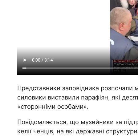
Представники заповідника розпочали 
силовики виставили парафіян, які деся
«сторонніми особами».
Повідомляється, що музейники за підт
келії ченців, на які державні структу