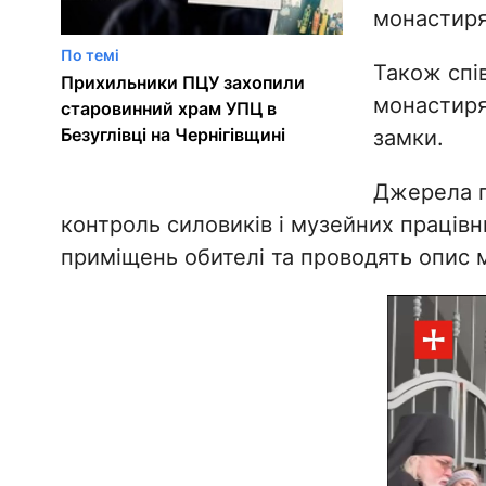
монастиря
По темі
Також спів
Прихильники ПЦУ захопили
монастиря
старовинний храм УПЦ в
Безуглівці на Чернігівщині
замки.
Джерела п
контроль силовиків і музейних працівн
приміщень обителі та проводять опис