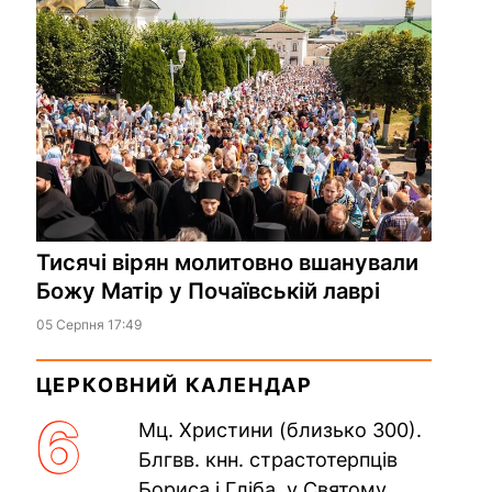
Тисячі вірян молитовно вшанували
Божу Матір у Почаївській лаврі
05 Серпня 17:49
ЦЕРКОВНИЙ КАЛЕНДАР
6
Мц. Христини (близько 300).
Блгвв. кнн. страстотерпців
Бориса і Гліба, у Святому