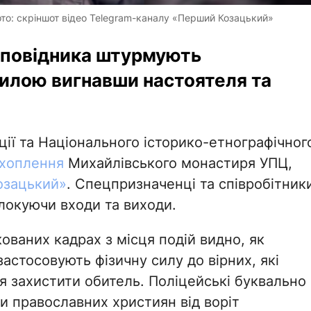
то: скріншот відео Telegram-каналу «Перший Козацький»
аповідника штурмують
илою вигнавши настоятеля та
ції та Національного історико-етнографічног
ахоплення
Михайлівського монастиря УПЦ,
озацький»
. Спецпризначенці та співробітник
локуючи входи та виходи.
ованих кадрах з місця подій видно, як
астосовують фізичну силу до вірних, які
я захистити обитель. Поліцейські буквально
и православних християн від воріт