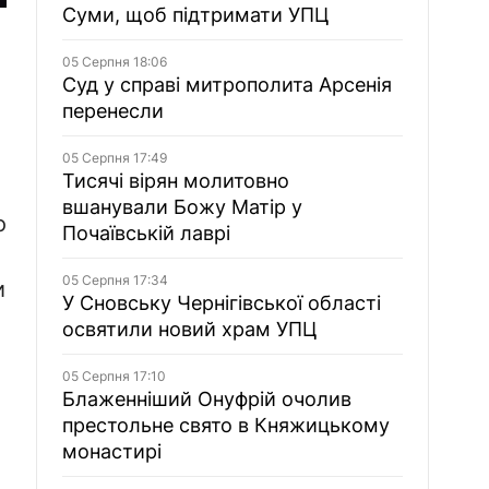
Суми, щоб підтримати УПЦ
05 Серпня 18:06
Суд у справі митрополита Арсенія
перенесли
05 Серпня 17:49
Тисячі вірян молитовно
вшанували Божу Матір у
о
Почаївській лаврі
05 Серпня 17:34
и
У Сновську Чернігівської області
освятили новий храм УПЦ
05 Серпня 17:10
Блаженніший Онуфрій очолив
престольне свято в Княжицькому
монастирі