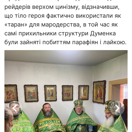
рейдерів верхом цинізму, відзначивши,
що тіло героя фактично використали як
«таран» для мародерства, в той час як
самі прихильники структури Думенка
були зайняті побиттям парафіян і лайкою.