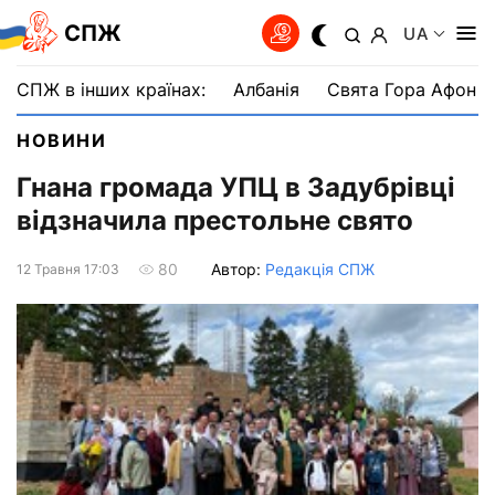
СПЖ
UA
СПЖ в інших країнах:
Албанія
Свята Гора Афон
НОВИНИ
Гнана громада УПЦ в Задубрівці
відзначила престольне свято
Автор:
Редакція СПЖ
80
12 Травня 17:03