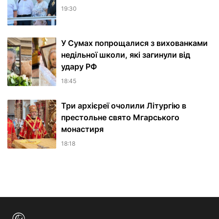
19:30
У Сумах попрощалися з вихованками
недільної школи, які загинули від
удару РФ
18:45
Три архієреї очолили Літургію в
престольне свято Мгарського
монастиря
18:18