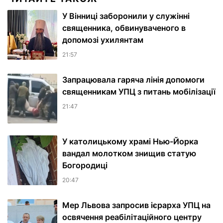
У Вінниці заборонили у служінні
священника, обвинуваченого в
допомозі ухилянтам
21:57
Запрацювала гаряча лінія допомоги
священникам УПЦ з питань мобілізації
21:47
У католицькому храмі Нью-Йорка
вандал молотком знищив статую
Богородиці
20:47
Мер Львова запросив ієрарха УПЦ на
освячення реабілітаційного центру