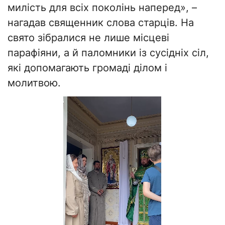
милість для всіх поколінь наперед», –
нагадав священник слова старців. На
свято зібралися не лише місцеві
парафіяни, а й паломники із сусідніх сіл,
які допомагають громаді ділом і
молитвою.