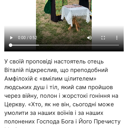
У своїй проповіді настоятель отець
Віталій підкреслив, що преподобний
Амфілохій є «вмілим цілителем»
людських душ і тіл, який сам пройшов
через війну, полон і жорстокі гоніння на
Церкву. «Хто, як не він, сьогодні може
умолити за наших воїнів і за наших
полонених Господа Бога і Його Пречисту