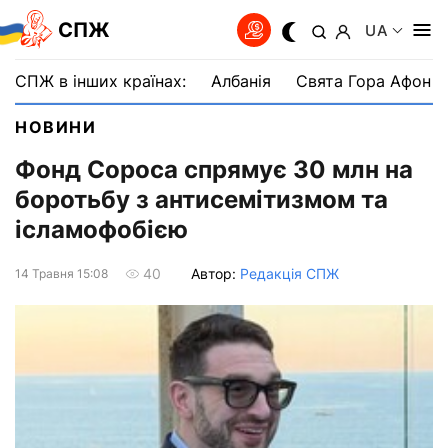
СПЖ
UA
СПЖ в інших країнах:
Албанія
Свята Гора Афон
НОВИНИ
Фонд Сороса спрямує 30 млн на
боротьбу з антисемітизмом та
ісламофобією
Автор:
Редакція СПЖ
40
14 Травня 15:08