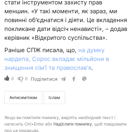
стати інструментом захисту прав
меншин. «У такі моменти, як зараз, ми
повинні об'єднатися і діяти. Це вкладення
покликане дати відсіч ненависті», – додав
керівник «Відкритого суспільства».
Раніше СПЖ писала, що,
на думку
нардепа, Сорос вкладає мільйони в
знищення сім'ї та православ'я
.
0
0
Поділитися
Антисемітизм
Іслам
Якщо ви помітили помилку, виділіть необхідний текст і
натисніть Ctrl+Enter або
Надіслати помилку
, щоб повідомити
про це редакцію.