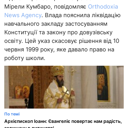
Мірели Кумбаро, повідомляє
Orthodoxia
News Agency
. Влада пояснила ліквідацію
навчального закладу застосуванням
Конституції та закону про довузівську
освіту. Цей указ скасовує рішення від 10
червня 1999 року, яке давало право на
роботу школи.
По темі
Архієпископ Іоанн: Євангеліє повертає нам радість,