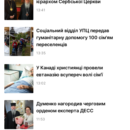
ієрархом Сербської Церкви
13:41
Соціальний відділ УПЦ передав
гуманітарну допомогу 100 сім'ям
переселенців
13:35
У Канаді християнці провели
евтаназію всупереч волі сім'ї
13:02
Думенко нагородив черговим
орденом експерта ДЕСС
11:53