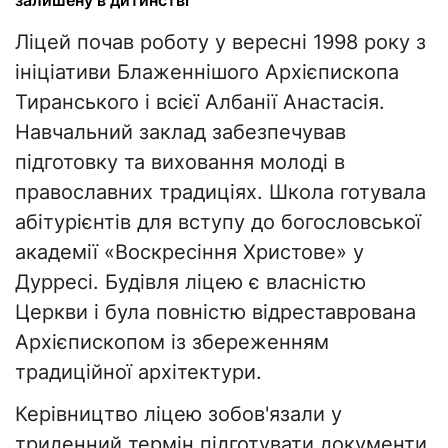
залишену в дитинстві
Ліцей почав роботу у вересні 1998 року з
ініціативи Блаженнішого Архієпископа
Тиранського і всієї Албанії Анастасія.
Навчальний заклад забезпечував
підготовку та виховання молоді в
православних традиціях. Школа готувала
абітурієнтів для вступу до богословської
академії «Воскресіння Христове» у
Дурресі. Будівля ліцею є власністю
Церкви і була повністю відреставрована
Архієпископом із збереженням
традиційної архітектури.
Керівництво ліцею зобов'язали у
триденний термін підготувати документи