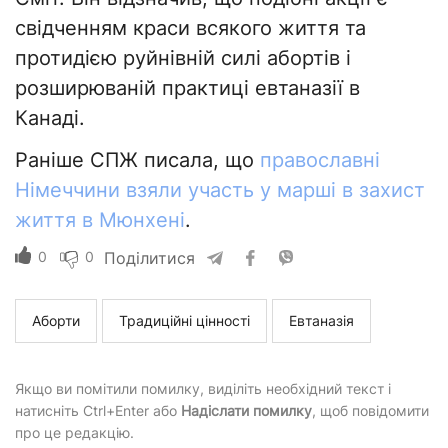
свідченням краси всякого життя та
протидією руйнівній силі абортів і
розширюваній практиці евтаназії в
Канаді.
Раніше СПЖ писала, що
православні
Німеччини взяли участь у марші в захист
життя в Мюнхені
.
0
0
Поділитися
Аборти
Традиційні цінності
Евтаназія
Якщо ви помітили помилку, виділіть необхідний текст і
натисніть Ctrl+Enter або
Надіслати помилку
, щоб повідомити
про це редакцію.