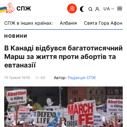
СПЖ
UA
СПЖ в інших країнах:
Албанія
Свята Гора Афон
НОВИНИ
В Канаді відбувся багатотисячний
Марш за життя проти абортів та
евтаназії
Автор:
Редакція СПЖ
40
15 Травня 16:50