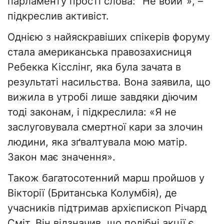
парламенту прості слова: "Не вбий"», –
підкреслив активіст.
Однією з найяскравіших спікерів форуму
стала американська правозахисниця
Ребекка Кісслінг, яка була зачата в
результаті насильства. Вона заявила, що
вижила в утробі лише завдяки діючим
тоді законам, і підкреслила: «Я не
заслуговувала смертної кари за злочин
людини, яка зґвалтувала мою матір.
Закон має значення».
Також багатосотенний марш пройшов у
Вікторії (Британська Колумбія), де
учасників підтримав архієпископ Річард
Сміт. Він відзначив, що подібні акції є