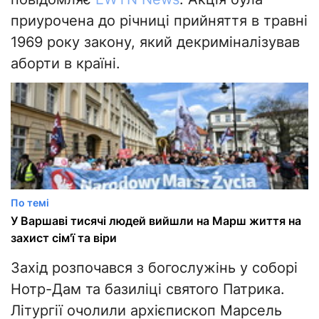
приурочена до річниці прийняття в травні
1969 року закону, який декриміналізував
аборти в країні.
По темі
У Варшаві тисячі людей вийшли на Марш життя на
захист сім'ї та віри
Захід розпочався з богослужінь у соборі
Нотр-Дам та базиліці святого Патрика.
Літургії очолили архієпископ Марсель