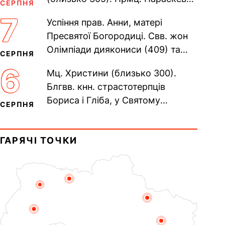
СЕРПНЯ
(138–161). Прп. Мойсея Угрина,
7
Успіння прав. Анни, матері
Печерського, в Ближніх...
Пресвятої Богородиці. Свв. жон
Олімпіади диякониси (409) та
СЕРПНЯ
Євпраксії діви, Тавенської (413).
6
Мц. Христини (близько 300).
Пам’ять V Вселенського...
Блгвв. кнн. страстотерпців
Бориса і Гліба, у Святому
СЕРПНЯ
Хрещенні Романа і Давида (1015).
Прп. Полікарпа, архімандрита...
ГАРЯЧІ ТОЧКИ