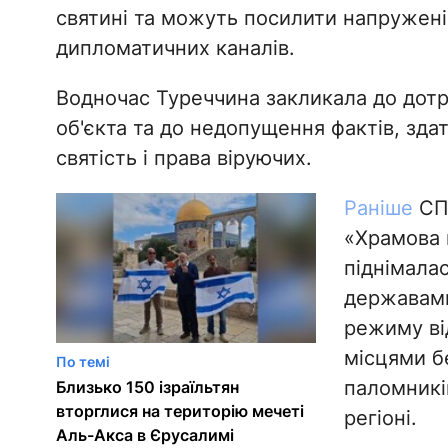
святині та можуть посилити напруженіст
дипломатичних каналів.
Водночас Туреччина закликала до дот
об'єкта та до недопущення фактів, зда
святість і права віруючих.
Раніше
СП
«Храмова 
піднімалас
державами
режиму ві
місцями б
По темі
паломників
Близько 150 ізраїльтян
вторглися на територію мечеті
регіоні.
Аль-Акса в Єрусалимі