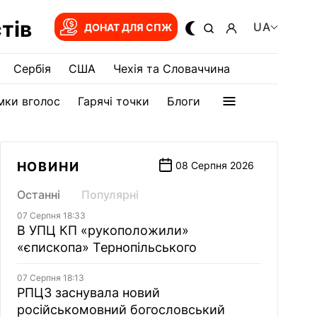
тів
UA
ДОНАТ ДЛЯ СПЖ
Сербія
США
Чехія та Словаччина
мки вголос
Гарячі точки
Блоги
НОВИНИ
08 Серпня 2026
Останні
Популярні
07 Серпня 18:33
В УПЦ КП «рукоположили»
«єпископа» Тернопільського
07 Серпня 18:13
РПЦЗ заснувала новий
російськомовний богословський