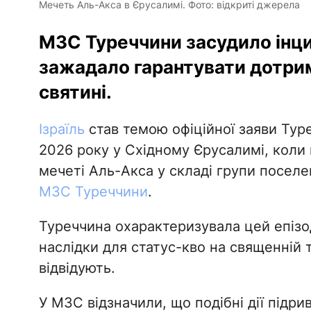
Мечеть Аль-Акса в Єрусалимі. Фото: відкриті джерела
МЗС Туреччини засудило інци
зажадало гарантувати дотри
святині.
Ізраїль
став темою офіційної заяви Тур
2026 року у Східному Єрусалимі, коли 
мечеті Аль-Акса у складі групи поселе
МЗС Туреччини
.
Туреччина охарактеризувала цей епізо
наслідки для статус-кво на священній т
відвідують.
У МЗС відзначили, що подібні дії підри