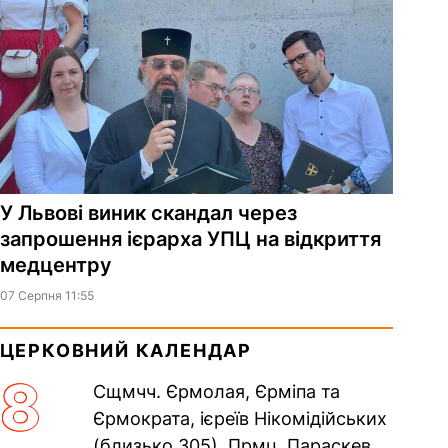
У Львові виник скандал через
запрошення ієрарха УПЦ на відкриття
медцентру
07 Серпня 11:55
ЦЕРКОВНИЙ КАЛЕНДАР
8
Сщмчч. Єрмолая, Єрміпа та
Єрмократа, ієреїв Нікомідійських
(близько 305). Прмц. Параскеви