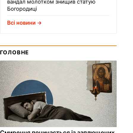
вандал молотком знищив статую
Богородиці
Всі новини
ГОЛОВНЕ
Смирення починається із заплющених