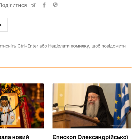
Поділитися
ль
тисніть Ctrl+Enter або
Надіслати помилку
, щоб повідомити
вала новий
Єпископ Олександрійської