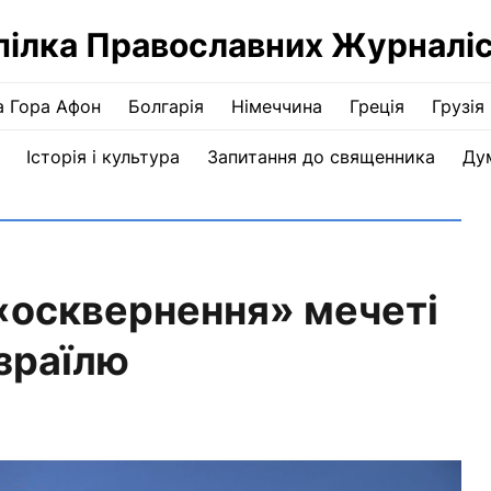
пілка Православних Журналіс
а Гора Афон
Болгарія
Німеччина
Греція
Грузія
Історія і культура
Запитання до священника
Ду
«осквернення» мечеті
зраїлю