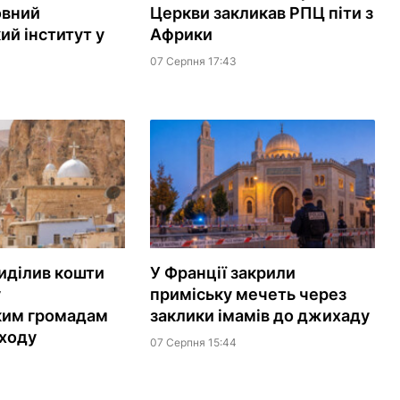
овний
Церкви закликав РПЦ піти з
ий інститут у
Африки
07 Серпня 17:43
иділив кошти
У Франції закрили
у
приміську мечеть через
ким громадам
заклики імамів до джихаду
ходу
07 Серпня 15:44