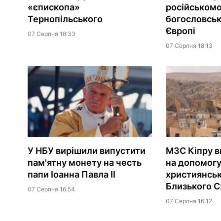
«єпископа»
російськом
Тернопільського
богословськ
Європі
07 Серпня 18:33
07 Серпня 18:13
У НБУ вирішили випустити
МЗС Кіпру в
пам'ятну монету на честь
на допомог
папи Іоанна Павла II
християнсь
Близького С
07 Серпня 16:54
07 Серпня 16:12