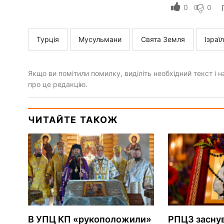
0
0
Турція
Мусульмани
Свята Земля
Ізраї
Якщо ви помітили помилку, виділіть необхідний текст і на
про це редакцію.
ЧИТАЙТЕ ТАКОЖ
В УПЦ КП «рукоположили»
РПЦЗ засну