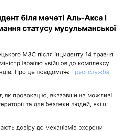
дент біля мечеті Аль-Акса і
мання статусу мусульманської
ецького МЗС після інциденту 14 травня
міністр Ізраїлю увійшов до комплексу
нців. Про це повідомляє
прес-служба
д як провокацію, вказавши на можливі
ериторії та для безпеки людей, які її
вають довіру до механізмів охорони