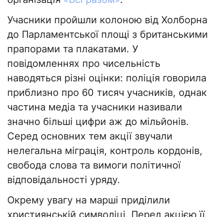
Учасники пройшли колоною від Холборна
до Парламентської площі з британськими
прапорами та плакатами. У
повідомленнях про чисельність
наводяться різні оцінки: поліція говорила
приблизно про 60 тисяч учасників, однак
частина медіа та учасники називали
значно більші цифри аж до мільйонів.
Серед основних тем акції звучали
нелегальна міграція, контроль кордонів,
свобода слова та вимоги політичної
відповідальності уряду.
Окрему увагу на марші приділили
християнській символіці. Перед акцією її