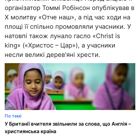
організатор Томмі Робінсон опублікував в
X молитву «Отче наш», а під час ходи на
площі її спільно промовляли учасники. У
натовпі також лунало гасло «Christ is
king» («Христос – Цар»), а учасники
несли великі дерев'яні хрести.
По темі
У Британії вчителя звільнили за слова, що Англія –
християнська країна