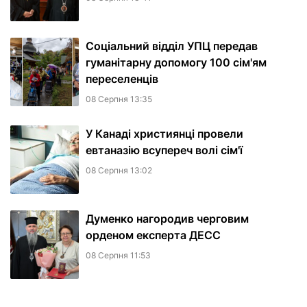
Соціальний відділ УПЦ передав
гуманітарну допомогу 100 сім'ям
переселенців
08 Серпня 13:35
У Канаді християнці провели
евтаназію всупереч волі сім'ї
08 Серпня 13:02
Думенко нагородив черговим
орденом експерта ДЕСС
08 Серпня 11:53