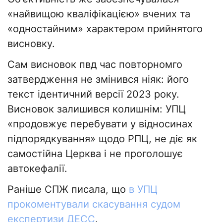
«найвищою кваліфікацією» вчених та
«одностайним» характером прийнятого
висновку.
Сам висновок пвд час повторномго
затвердження не змінився ніяк: його
текст ідентичний версії 2023 року.
Висновок залишився колишнім: УПЦ
«продовжує перебувати у відносинах
підпорядкування» щодо РПЦ, не діє як
самостійна Церква і не проголошує
автокефалії.
Раніше СПЖ писала, що
в УПЦ
прокоментували скасування судом
експертизи ДЕСС
.