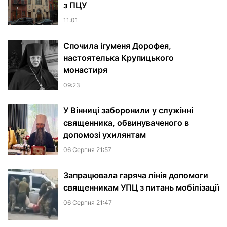
з ПЦУ
11:01
Спочила ігуменя Дорофея,
настоятелька Крупицького
монастиря
09:23
У Вінниці заборонили у служінні
священника, обвинуваченого в
допомозі ухилянтам
06 Серпня 21:57
Запрацювала гаряча лінія допомоги
священникам УПЦ з питань мобілізації
06 Серпня 21:47