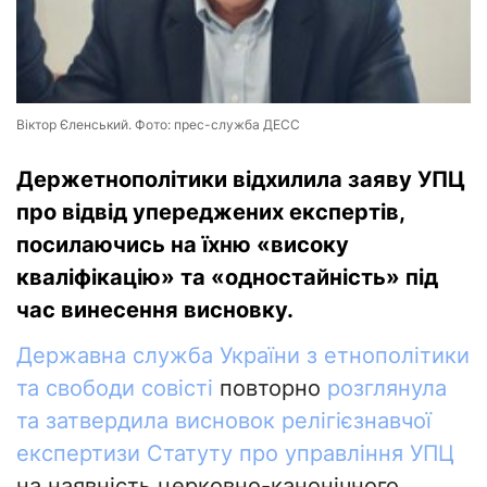
Віктор Єленський. Фото: прес-служба ДЕСС
Держетнополітики відхилила заяву УПЦ
про відвід упереджених експертів,
посилаючись на їхню «високу
кваліфікацію» та «одностайність» під
час винесення висновку.
Державна служба України з етнополітики
та свободи совісті
повторно
розглянула
та затвердила висновок релігієзнавчої
експертизи Статуту про управління УПЦ
на наявність церковно-канонічного