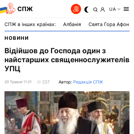
СПЖ
UA
СПЖ в інших країнах:
Албанія
Свята Гора Афон
НОВИНИ
Відійшов до Господа один з
найстарших священнослужителів
УПЦ
Автор:
Редакція СПЖ
237
20 Травня 11:21