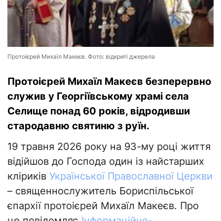
Протоієрей Михаїл Макеєв. Фото: відкриті джерела
Протоієрей Михаїл Макеєв безперервно
служив у Георгіївському храмі села
Селище понад 60 років, відродивши
стародавню святиню з руїн.
19 травня 2026 року на 93-му році життя
відійшов до Господа один із найстарших
кліриків
Української Православної Церкви
– священнослужитель Бориспільської
єпархії протоієрей Михаїл Макеєв. Про
це повідомляє
Інформаційно-