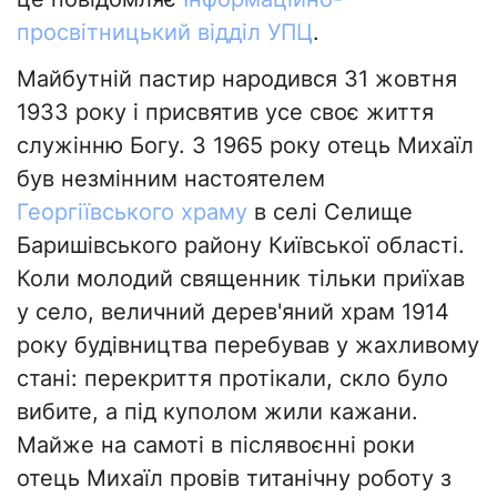
просвітницький відділ УПЦ
.
Майбутній пастир народився 31 жовтня
1933 року і присвятив усе своє життя
служінню Богу. З 1965 року отець Михаїл
був незмінним настоятелем
Георгіївського храму
в селі Селище
Баришівського району Київської області.
Коли молодий священник тільки приїхав
у село, величний дерев'яний храм 1914
року будівництва перебував у жахливому
стані: перекриття протікали, скло було
вибите, а під куполом жили кажани.
Майже на самоті в післявоєнні роки
отець Михаїл провів титанічну роботу з