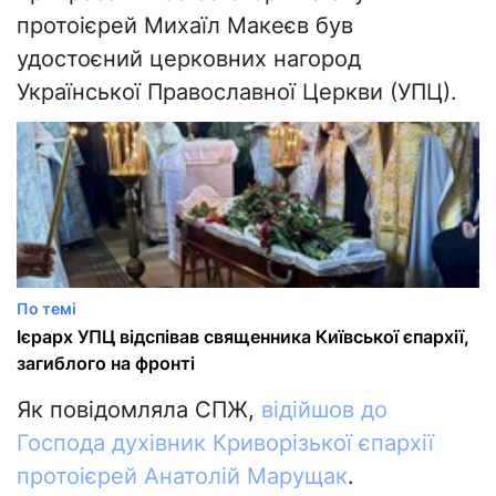
протоієрей Михаїл Макеєв був
удостоєний церковних нагород
Української Православної Церкви (УПЦ).
По темі
Ієрарх УПЦ відспівав священника Київської єпархії,
загиблого на фронті
Як повідомляла СПЖ,
відійшов до
Господа духівник Криворізької єпархії
протоієрей Анатолій Марущак
.