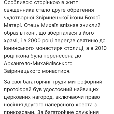
Особливою сторінкою в житті
священника стало друге обретення
чудотворної Звіринецької ікони Божої
Матері. Отець Михаїл впізнав зниклий
образ в іконі, що зберігалася в його
храмі, і в 2000 році передав святиню до
Іонинського монастиря столиці, а в 2010
році ікона була перенесена до
Архангело-Михайлівського
Звіринецького монастиря.
За свої багаторічні труди митрофорний
протоієрей був удостоєний найвищих
церковних нагород, включаючи право
носіння другого наперсного хреста з
прикрасами. За багаторічне служіння