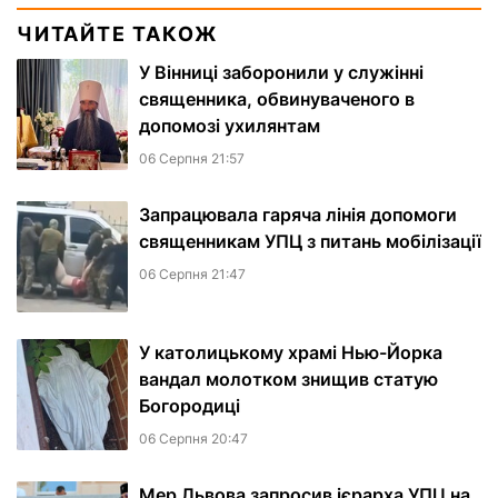
ЧИТАЙТЕ ТАКОЖ
У Вінниці заборонили у служінні
священника, обвинуваченого в
допомозі ухилянтам
06 Серпня 21:57
Запрацювала гаряча лінія допомоги
священникам УПЦ з питань мобілізації
06 Серпня 21:47
У католицькому храмі Нью-Йорка
вандал молотком знищив статую
Богородиці
06 Серпня 20:47
Мер Львова запросив ієрарха УПЦ на