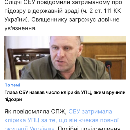
Слідчі СБУ повідомили затриманому про
підозру в державній зраді (ч. 2 ст. 111 КК
України). Священнику загрожує довічне
ув'язнення.
По темі
Глава СБУ назвав число кліриків УПЦ, яким вручили
підозри
Як повідомляла СПЖ,
СБУ затримала
клірика УПЦ за те, що він «чекав повної
окупації України»
. Подібні повідомлення