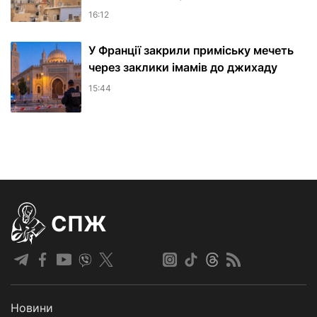
16:12
У Франції закрили приміську мечеть
через заклики імамів до джихаду
15:44
СПЖ
Новини