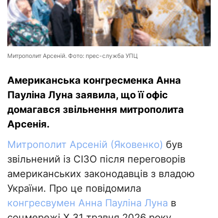
Митрополит Арсеній. Фото: прес-служба УПЦ
Американська конгресменка Анна
Пауліна Луна заявила, що її офіс
домагався звільнення митрополита
Арсенія.
Митрополит Арсеній (Яковенко)
був
звільнений із СІЗО після переговорів
американських законодавців з владою
України. Про це повідомила
конгресвумен Анна Пауліна Луна
в
соцмережі X 31 травня 2026 року.