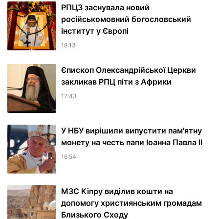
РПЦЗ заснувала новий
російськомовний богословський
інститут у Європі
18:13
Єпископ Олександрійської Церкви
закликав РПЦ піти з Африки
17:43
У НБУ вирішили випустити пам'ятну
монету на честь папи Іоанна Павла II
16:54
МЗС Кіпру виділив кошти на
допомогу християнським громадам
Близького Сходу