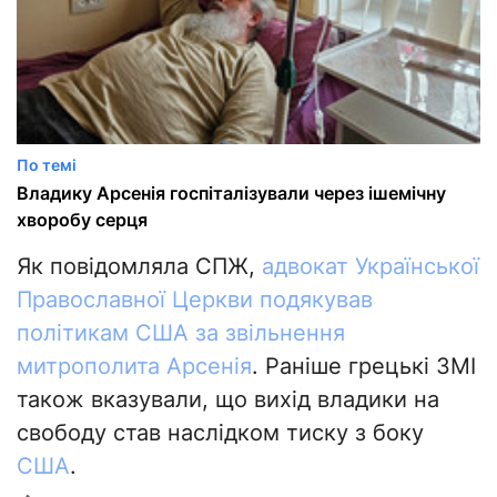
По темі
Владику Арсенія госпіталізували через ішемічну
хворобу серця
Як повідомляла СПЖ,
адвокат Української
Православної Церкви подякував
політикам США за звільнення
митрополита Арсенія
. Раніше грецькі ЗМІ
також вказували, що вихід владики на
свободу став наслідком тиску з боку
США
.