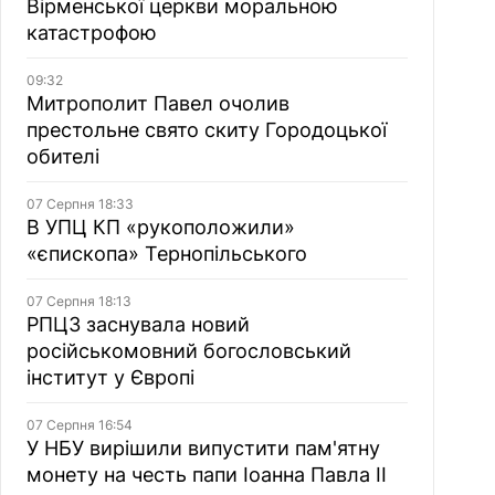
Вірменської церкви моральною
катастрофою
09:32
Митрополит Павел очолив
престольне свято скиту Городоцької
обителі
07 Серпня 18:33
В УПЦ КП «рукоположили»
«єпископа» Тернопільського
07 Серпня 18:13
РПЦЗ заснувала новий
російськомовний богословський
інститут у Європі
07 Серпня 16:54
У НБУ вирішили випустити пам'ятну
монету на честь папи Іоанна Павла II