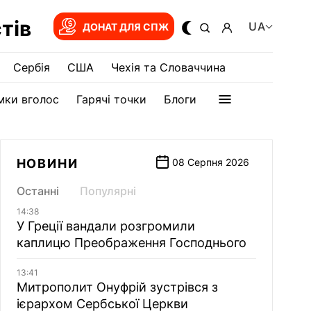
тів
UA
ДОНАТ ДЛЯ СПЖ
Сербія
США
Чехія та Словаччина
мки вголос
Гарячі точки
Блоги
НОВИНИ
08 Серпня 2026
Останні
Популярні
14:38
У Греції вандали розгромили
каплицю Преображення Господнього
13:41
Митрополит Онуфрій зустрівся з
ієрархом Сербської Церкви