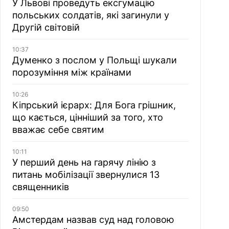
У Львові проведуть ексгумацію
польських солдатів, які загинули у
Другій світовій
10:37
Думенко з послом у Польщі шукали
порозуміння між країнами
10:26
Кіпрський ієрарх: Для Бога грішник,
що кається, цінніший за того, хто
вважає себе святим
10:11
У перший день на гарячу лінію з
питань мобілізації звернулися 13
священників
09:50
Амстердам назвав суд над головою