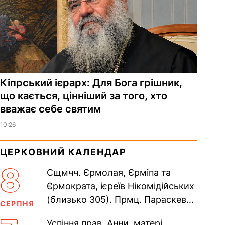
Кіпрський ієрарх: Для Бога грішник,
що кається, цінніший за того, хто
вважає себе святим
10:26
ЦЕРКОВНИЙ КАЛЕНДАР
8
Сщмчч. Єрмолая, Єрміпа та
Єрмократа, ієреїв Нікомідійських
(близько 305). Прмц. Параскеви
СЕРПНЯ
(138–161). Прп. Мойсея Угрина,
Успіння прав. Анни, матері