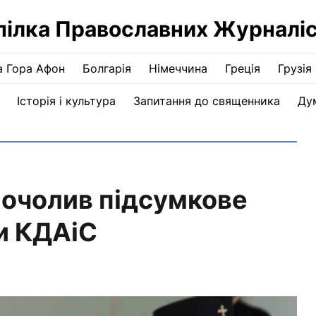
пілка Православних Журналіс
а Гора Афон
Болгарія
Німеччина
Греція
Грузія
Історія і культура
Запитання до священника
Ду
очолив підсумкове
ди КДАіС