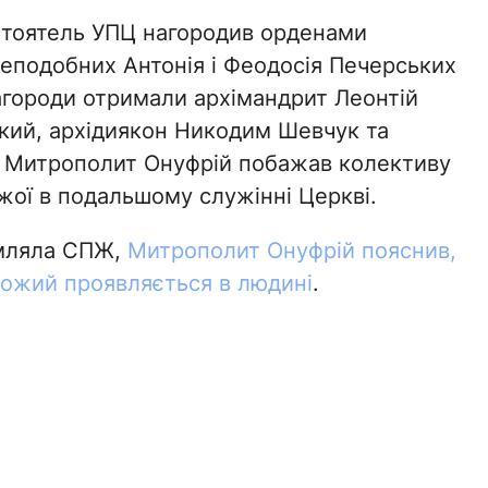
стоятель УПЦ нагородив орденами
еподобних Антонія і Феодосія Печерських
Нагороди отримали архімандрит Леонтій
кий, архідиякон Никодим Шевчук та
 Митрополит Онуфрій побажав колективу
жої в подальшому служінні Церкві.
омляла СПЖ,
Митрополит Онуфрій пояснив,
Божий проявляється в людині
.