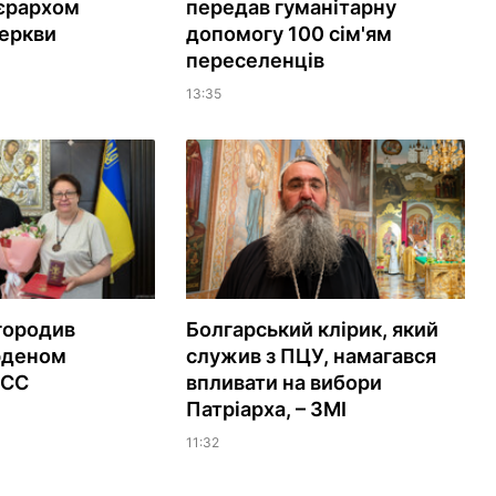
ієрархом
передав гуманітарну
еркви
допомогу 100 сім'ям
переселенців
13:35
городив
Болгарський клірик, який
рденом
служив з ПЦУ, намагався
ЕСС
впливати на вибори
Патріарха, – ЗМІ
11:32