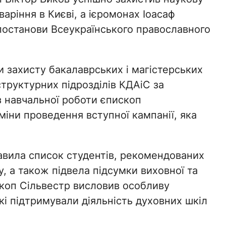
аріння в Києві, а ієромонах Іоасаф
постанови Всеукраїнського православного
 захисту бакалаврських і магістерських
 структурних підрозділів КДАіС за
з навчальної роботи єпископ
іни проведення вступної кампанії, яка
тавила список студентів, рекомендованих
у, а також підвела підсумки виховної та
скоп Сільвестр висловив особливу
кі підтримували діяльність духовних шкіл