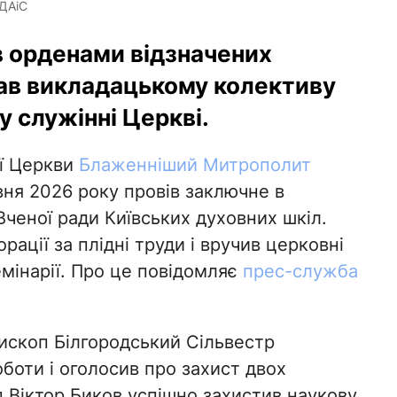
ДАіС
 орденами відзначених
жав викладацькому колективу
 служінні Церкві.
ої Церкви
Блаженніший Митрополит
ня 2026 року провів заключне в
ченої ради Київських духовних шкіл.
ації за плідні труди і вручив церковні
емінарії. Про це повідомляє
прес-служба
пископ Білгородський Сільвестр
боти і оголосив про захист двох
 Віктор Биков успішно захистив наукову