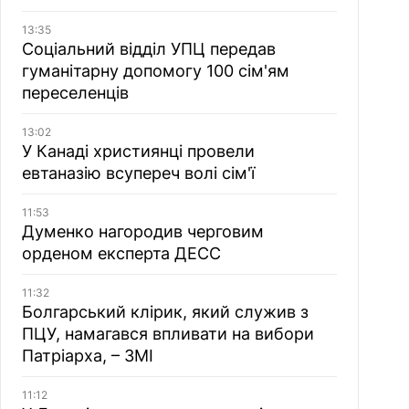
13:35
Соціальний відділ УПЦ передав
гуманітарну допомогу 100 сім'ям
переселенців
13:02
У Канаді християнці провели
евтаназію всупереч волі сім'ї
11:53
Думенко нагородив черговим
орденом експерта ДЕСС
11:32
Болгарський клірик, який служив з
ПЦУ, намагався впливати на вибори
Патріарха, – ЗМІ
11:12