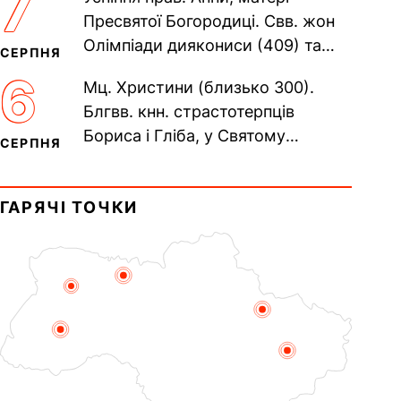
7
Печерського, в Ближніх...
Пресвятої Богородиці. Свв. жон
Олімпіади диякониси (409) та
СЕРПНЯ
Євпраксії діви, Тавенської (413).
6
Мц. Христини (близько 300).
Пам’ять V Вселенського...
Блгвв. кнн. страстотерпців
Бориса і Гліба, у Святому
СЕРПНЯ
Хрещенні Романа і Давида (1015).
Прп. Полікарпа, архімандрита...
ГАРЯЧІ ТОЧКИ