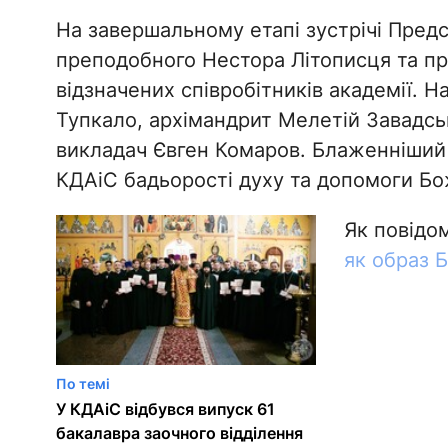
На завершальному етапі зустрічі Пред
преподобного Нестора Літописця та пр
відзначених співробітників академії. 
Тупкало, архімандрит Мелетій Завадсь
викладач Євген Комаров. Блаженніший
КДАіС бадьорості духу та допомоги Бо
Як повід
як образ 
По темі
У КДАіС відбувся випуск 61
бакалавра заочного відділення