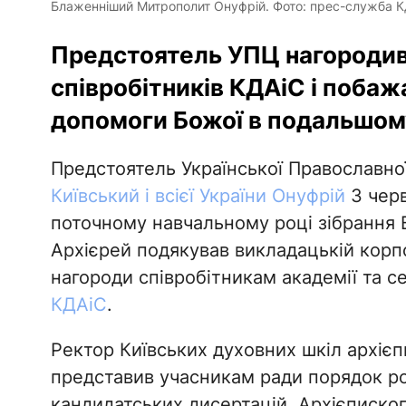
Блаженніший Митрополит Онуфрій. Фото: прес-служба К
Предстоятель УПЦ нагородив
співробітників КДАіС і поба
допомоги Божої в подальшому
Предстоятель Української Православн
Київський і всієї України Онуфрій
3 черв
поточному навчальному році зібрання В
Архієрей подякував викладацькій корпор
нагороди співробітникам академії та с
КДАіС
.
Ректор Київських духовних шкіл архіє
представив учасникам ради порядок ро
кандидатських дисертацій. Архієпископ