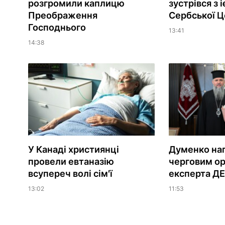
розгромили каплицю
зустрівся з 
Преображення
Сербської Ц
Господнього
13:41
14:38
У Канаді християнці
Думенко на
провели евтаназію
черговим о
всупереч волі сім'ї
експерта Д
13:02
11:53