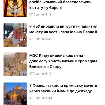
російськомовний богословський
інститут у Європі
07 Серпня 18:13
У НБУ вирішили випустити пам'ятну
монету на честь папи Іоанна Павла II
07 Серпня 16:54
МЗС Кіпру виділив кошти на
допомогу християнським громадам
Близького Сходу
07 Серпня 16:12
У Франції закрили приміську мечеть
через заклики імамів до джихаду
07 Серпня 15:44