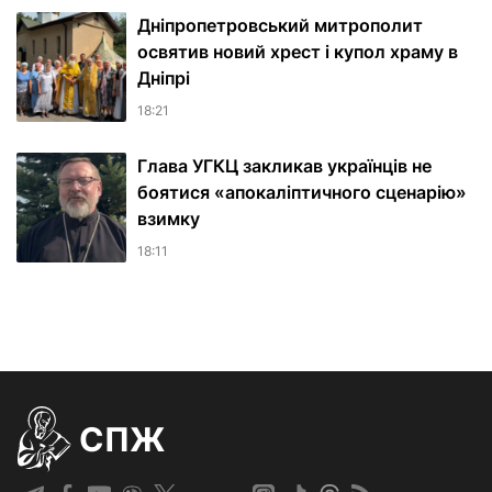
Дніпропетровський митрополит
освятив новий хрест і купол храму в
Дніпрі
18:21
Глава УГКЦ закликав українців не
боятися «апокаліптичного сценарію»
взимку
18:11
СПЖ