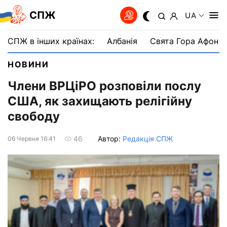
СПЖ
UA
СПЖ в інших країнах:
Албанія
Свята Гора Афон
НОВИНИ
Члени ВРЦіРО розповіли послу
США, як захищають релігійну
свободу
Автор:
Редакція СПЖ
46
06 Червня 16:41