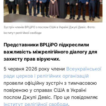
Зустріч членів ВРЦіРО з послом США в Україні Джулі Девіс. Фото:
Інститут релігійної свободи
Представники ВРЦіРО підкреслили
важливість міжрелігійного діалогу для
захисту прав віруючих.
5 червня 2026 року члени
Всеукраїнської
ради церков і релігійних організацій
провели офіційну зустріч з тимчасовою
повіреною у справах США в Україні
послом Джулі Девіс. Про це повідомляє
Інститут релігійної свободи
.