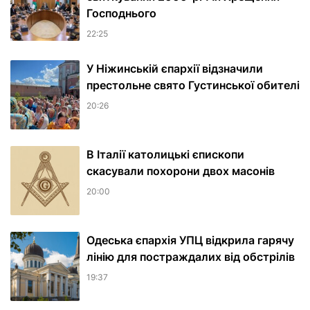
Господнього
22:25
У Ніжинській єпархії відзначили
престольне свято Густинської обителі
20:26
В Італії католицькі єпископи
скасували похорони двох масонів
20:00
Одеська єпархія УПЦ відкрила гарячу
лінію для постраждалих від обстрілів
19:37