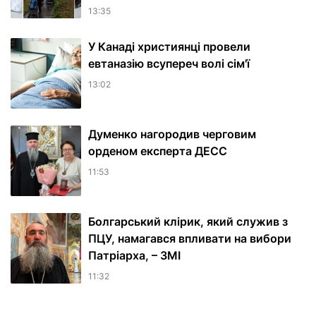
13:35
У Канаді християнці провели
евтаназію всупереч волі сім'ї
13:02
Думенко нагородив черговим
орденом експерта ДЕСС
11:53
Болгарський клірик, який служив з
ПЦУ, намагався впливати на вибори
Патріарха, – ЗМІ
11:32