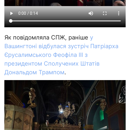
Як повідомляла СПЖ, раніше
у
Вашингтоні відбулася зустріч Патріарха
Єрусалимського Феофіла III з
президентом Сполучених Штатів
Дональдом Трампом
.