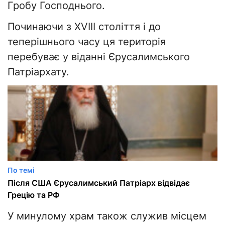
Гробу Господнього.
Починаючи з XVIII століття і до
теперішнього часу ця територія
перебуває у віданні Єрусалимського
Патріархату.
По темі
Після США Єрусалимський Патріарх відвідає
Грецію та РФ
У минулому храм також служив місцем