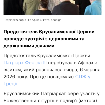
Патріарх Феофіл III в Афінах. Фото: eeod.gr
Предстоятель Єрусалимської Церкви
проведе зустрічі з церковними та
державними діячами.
Предстоятель Єрусалимської Церкви
Патріарх Феофіл III
перебуває в Афінах з
візитом, який розпочався вчора, 6 червня
2026 року. Про це повідомляє
СПЖ у
Греції
.
Єрусалимський Патріархат бере участь у
Божественній літургії в подвір'ї (метосі)