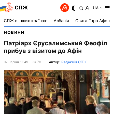
СПЖ
UA
СПЖ в інших країнах:
Албанія
Свята Гора Афон
НОВИНИ
Патріарх Єрусалимський Феофіл
прибув з візитом до Афін
Автор:
Редакція СПЖ
70
07 Червня 11:49