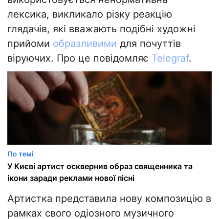
лексика, викликало різку реакцію
глядачів, які вважають подібні художні
прийоми
образливими
для почуттів
віруючих. Про це повідомляє
Telegraf
.
По темі
У Києві артист осквернив образ священника та
ікони заради реклами нової пісні
Артистка представила нову композицію в
рамках свого одіозного музичного