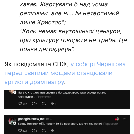
хаває. Жартували б над усіма
релігіями, але ні… Їм нетерпимий
лише Христос";
"Коли немає внутрішньої цензури,
про культуру говорити не треба. Це
повна деградація
".
Як повідомляла СПЖ,
у соборі Чернігова
перед святими мощами станцювали
артисти драмтеатру
.