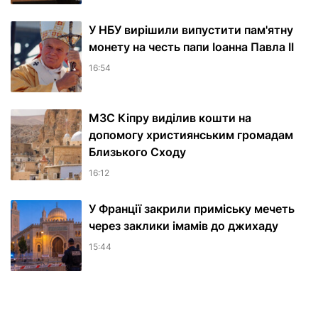
У НБУ вирішили випустити пам'ятну
монету на честь папи Іоанна Павла II
16:54
МЗС Кіпру виділив кошти на
допомогу християнським громадам
Близького Сходу
16:12
У Франції закрили приміську мечеть
через заклики імамів до джихаду
15:44