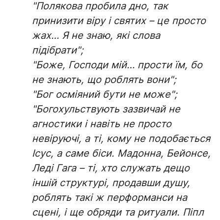
"Полякова пробила дно, так
принизити віру і святих – це просто
жах… Я не знаю, які слова
підібрати";
"Боже, Господи мій… прости їм, бо
не знають, що роблять вони";
"Бог осміяний бути не може";
"Богохульствують зазвичай не
агностики і навіть не просто
невіруючі, а ті, кому не подобається
Ісус, а саме біси. Мадонна, Бейонсе,
Леді Гага – ті, хто служать дещо
іншій структурі, продавши душу,
роблять такі ж перформанси на
сцені, і ще обряди та ритуали. Піпл