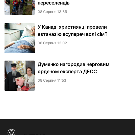
переселенців
08 Серпня 13:35
У Канаді християнці провели
евтаназію всупереч волі сім'ї
08 Серпня 13:02
Думенко нагородив черговим
орденом експерта ДЕСС
08 Серпня 11:53