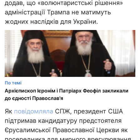
додав, що «волюнтаристські рішення»
адміністрації Трампа не матимуть
жодних наслідків для України.
По темі
Архієпископ Ієронім і Патріарх Феофіл закликали
до єдності Православ'я
Як
повідомляла
СПЖ, президент США
підтримав кандидатуру предстоятеля
Єрусалимської Православної Церкви як
посередника для мирного врегулювання