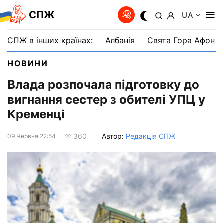
СПЖ
UA
СПЖ в інших країнах:
Албанія
Свята Гора Афон
НОВИНИ
Влада розпочала підготовку до
вигнання сестер з обителі УПЦ у
Кременці
Автор:
Редакція СПЖ
360
09 Червня 22:54