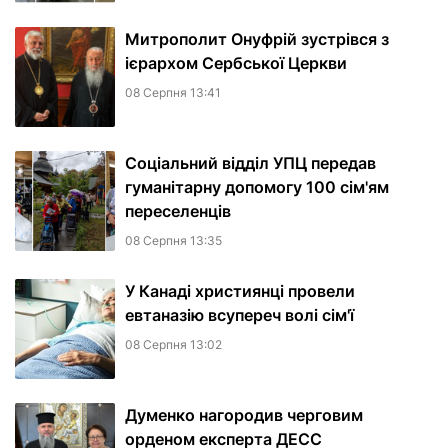
Митрополит Онуфрій зустрівся з
ієрархом Сербської Церкви
08 Серпня 13:41
Соціальний відділ УПЦ передав
гуманітарну допомогу 100 сім'ям
переселенців
08 Серпня 13:35
У Канаді християнці провели
евтаназію всупереч волі сім'ї
08 Серпня 13:02
Думенко нагородив черговим
орденом експерта ДЕСС