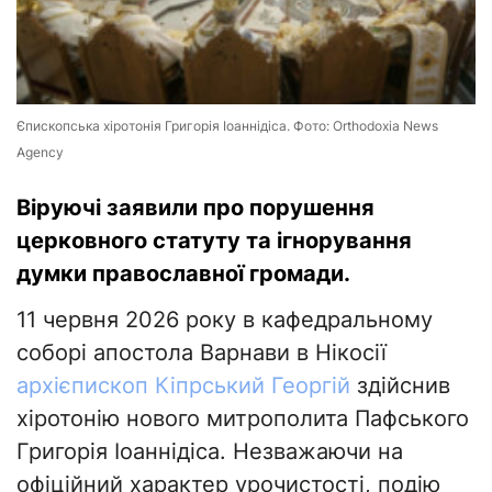
Єпископська хіротонія Григорія Іоаннідіса. Фото: Orthodoxia News
Agency
Віруючі заявили про порушення
церковного статуту та ігнорування
думки православної громади.
11 червня 2026 року в кафедральному
соборі апостола Варнави в Нікосії
архієпископ Кіпрський Георгій
здійснив
хіротонію нового митрополита Пафського
Григорія Іоаннідіса. Незважаючи на
офіційний характер урочистості, подію