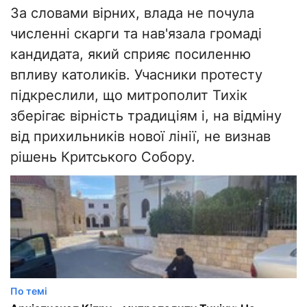
За словами вірних, влада не почула
численні скарги та нав'язала громаді
кандидата, який сприяє посиленню
впливу католиків. Учасники протесту
підкреслили, що митрополит Тихік
зберігає вірність традиціям і, на відміну
від прихильників нової лінії, не визнав
рішень Критського Собору.
По темі