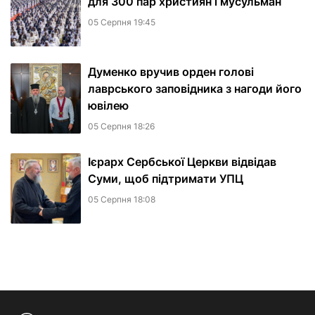
для 300 пар християн і мусульман
05 Серпня 19:45
Думенко вручив орден голові
лаврського заповідника з нагоди його
ювілею
05 Серпня 18:26
Ієрарх Сербської Церкви відвідав
Суми, щоб підтримати УПЦ
05 Серпня 18:08