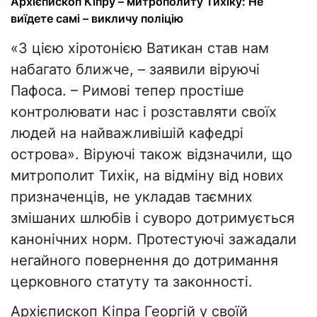
Архієпископ Кіпру – митрополиту Тихіку: Не
виїдете самі – викличу поліцію
«З цією хіротонією Ватикан став нам
набагато ближче, – заявили віруючі
Пафоса. – Римові тепер простіше
контролювати нас і розставляти своїх
людей на найважливішій кафедрі
острова». Віруючі також відзначили, що
митрополит Тихік, на відміну від нових
призначенців, не укладав таємних
змішаних шлюбів і суворо дотримується
канонічних норм. Протестуючі зажадали
негайного повернення до дотримання
церковного статуту та законності.
Архієпископ Кіпра Георгій у своїй