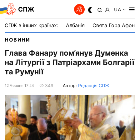
СПЖ
UA
СПЖ в інших країнах:
Албанія
Свята Гора Афон
НОВИНИ
Глава Фанару пом’янув Думенка
на Літургії з Патріархами Болгарії
та Румунії
Автор:
Редакція СПЖ
349
12 Червня 17:24