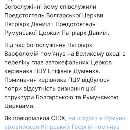
богослужінні йому співслужили
Предстоятель Болгарської Церкви
Патріарх Даниїл і Предстоятель
Румунської Церкви Патріарх Даниїл.
Під час богослужіння Патріарх
Варфоломій пом’янув на Великому вході в
переліку глав автокефальних Церков
керівника ПЦУ Епіфанія Думенка.
Поминання керівника ПЦУ відбулося
попри відсутність визнання цієї
структури Болгарською та Румунською
Церквами.
Як повідомляла СПЖ,
на літургії в Румунії
архієпископ Кіпрський Георгій пом’янув