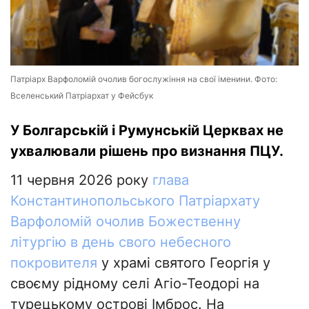
Патріарх Варфоломій очолив богослужіння на свої іменини. Фото:
Вселенський Патріархат у Фейсбук
У Болгарській і Румунській Церквах не
ухвалювали рішень про визнання ПЦУ.
11 червня 2026 року
глава
Константинопольського Патріархату
Варфоломій очолив Божественну
літургію в день свого небесного
покровителя
у храмі святого Георгія у
своєму рідному селі Агіо-Теодорі на
турецькому острові Імброс. На