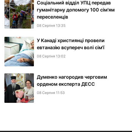
Соціальний відділ УПЦ передав
гуманітарну допомогу 100 сім'ям
переселенців
08 Серпня 13:35
У Канаді християнці провели
евтаназію всупереч волі сім'ї
08 Серпня 13:02
Думенко нагородив черговим
орденом експерта ДЕСС
08 Серпня 11:53