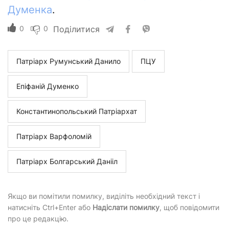
Думенка
.
0
0
Поділитися
Патріарх Румунський Данило
ПЦУ
Епіфаній Думенко
Константинопольський Патріархат
Патріарх Варфоломій
Патріарх Болгарський Данііл
Якщо ви помітили помилку, виділіть необхідний текст і
натисніть Ctrl+Enter або
Надіслати помилку
, щоб повідомити
про це редакцію.