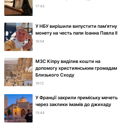
17:43
У НБУ вирішили випустити пам'ятну
монету на честь папи Іоанна Павла II
16:54
МЗС Кіпру виділив кошти на
допомогу християнським громадам
Близького Сходу
16:12
У Франції закрили приміську мечеть
через заклики імамів до джихаду
15:44