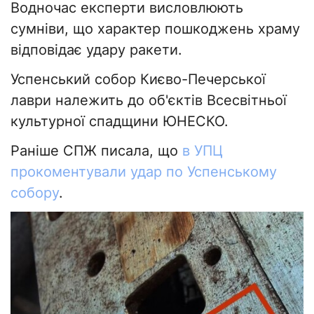
Водночас експерти висловлюють
сумніви, що характер пошкоджень храму
відповідає удару ракети.
Успенський собор Києво-Печерської
лаври належить до об'єктів Всесвітньої
культурної спадщини ЮНЕСКО.
Раніше СПЖ писала, що
в УПЦ
прокоментували удар по Успенському
собору
.