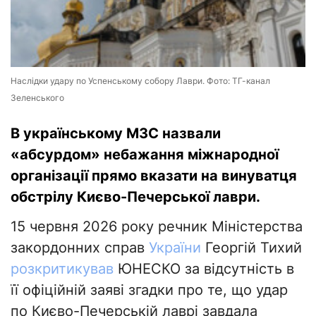
Наслідки удару по Успенському собору Лаври. Фото: ТГ-канал
Зеленського
В українському МЗС назвали
«абсурдом» небажання міжнародної
організації прямо вказати на винуватця
обстрілу Києво-Печерської лаври.
15 червня 2026 року речник Міністерства
закордонних справ
України
Георгій Тихий
розкритикував
ЮНЕСКО за відсутність в
її офіційній заяві згадки про те, що удар
по Києво-Печерській лаврі завдала