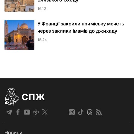
16:12
У Франції закрили приміську мечеть
через заклики імамів до джихаду
15:44
СПЖ
Новини