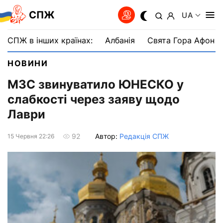
СПЖ
UA
СПЖ в інших країнах:
Албанія
Свята Гора Афон
НОВИНИ
МЗС звинуватило ЮНЕСКО у
слабкості через заяву щодо
Лаври
Автор:
Редакція СПЖ
92
15 Червня 22:26