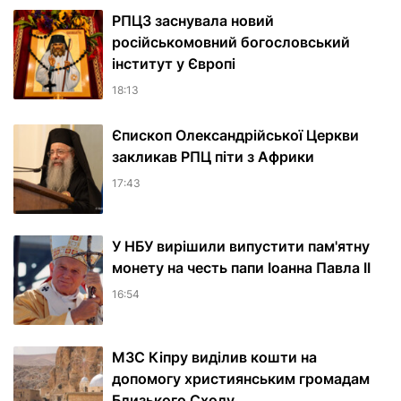
РПЦЗ заснувала новий
російськомовний богословський
інститут у Європі
18:13
Єпископ Олександрійської Церкви
закликав РПЦ піти з Африки
17:43
У НБУ вирішили випустити пам'ятну
монету на честь папи Іоанна Павла II
16:54
МЗС Кіпру виділив кошти на
допомогу християнським громадам
Близького Сходу