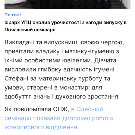
По темі
Ієрарх УПЦ очолив урочистості з нагоди випуску в
Почаївській семінарії
Викладачі та випускниці, своєю чергою,
привітали владику і матінку-ігуменю з
їхніми особистими ювілеями. Дівчата
висловили глибоку вдячність ігумені
Стефані за материнську турботу та
умови, створені в монастирі для
здобуття знань і духовного зростання.
Як повідомляла СПЖ,
в Одеській
семінарії показали дипломні роботи
іконописного відділення
.