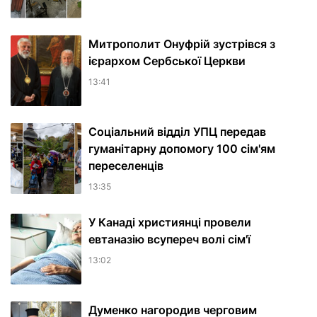
Митрополит Онуфрій зустрівся з
ієрархом Сербської Церкви
13:41
Соціальний відділ УПЦ передав
гуманітарну допомогу 100 сім'ям
переселенців
13:35
У Канаді християнці провели
евтаназію всупереч волі сім'ї
13:02
Думенко нагородив черговим