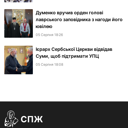
Думенко вручив орден голові
лаврського заповідника з нагоди його
ювілею
05 Серпня 18:26
Ієрарх Сербської Церкви відвідав
Суми, щоб підтримати УПЦ
05 Серпня 18:08
СПЖ