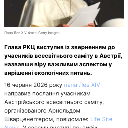
Папа Лев XIV. Фото: Getty Images
Глава РКЦ виступив із зверненням до
учасників всесвітнього саміту в Австрії,
назвавши віру важливим аспектом у
вирішенні екологічних питань.
16 червня 2026 року
папа Лев XIV
направив послання учасникам
Австрійського всесвітнього саміту,
організованого Арнольдом
Шварценеггером, повідомляє
Life Site
News
. У своєму виступі понтифік