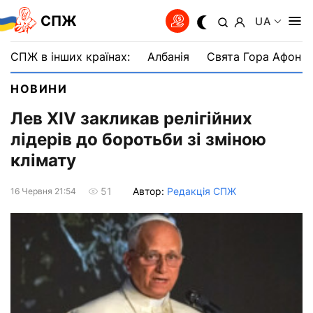
СПЖ
UA
СПЖ в інших країнах:
Албанія
Свята Гора Афон
НОВИНИ
Лев XIV закликав релігійних
лідерів до боротьби зі зміною
клімату
Автор:
Редакція СПЖ
51
16 Червня 21:54