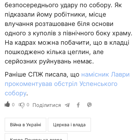
безпосереднього удару по собору. Як
підказали йому робітники, місце
влучання розташоване біля основи
одного з куполів з північного боку храму.
На кадрах можна побачити, що в кладці
пошкоджено кілька цеглин, але
серйозних руйнувань немає.
Раніше СПЖ писала, що
намісник Лаври
прокоментував обстріл Успенського
собору
.
0
0
Поділитися
Війна в Україні
Церква і влада
Києво-Печерська лавра