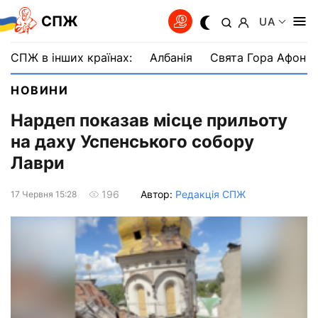
СПЖ
UA
СПЖ в інших країнах:
Албанія
Свята Гора Афон
НОВИНИ
Нардеп показав місце прильоту
на даху Успенського собору
Лаври
Автор:
Редакція СПЖ
196
17 Червня 15:28