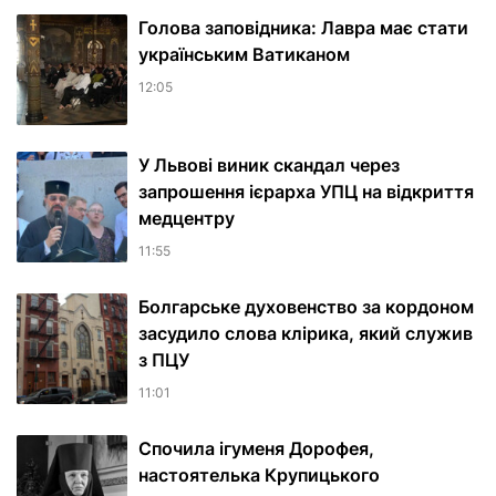
Голова заповідника: Лавра має стати
українським Ватиканом
12:05
У Львові виник скандал через
запрошення ієрарха УПЦ на відкриття
медцентру
11:55
Болгарське духовенство за кордоном
засудило слова клірика, який служив
з ПЦУ
11:01
Спочила ігуменя Дорофея,
настоятелька Крупицького