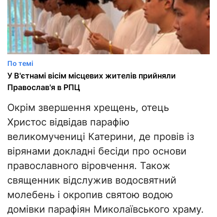
По темі
У В'єтнамі вісім місцевих жителів прийняли
Православ'я в РПЦ
Окрім звершення хрещень, отець
Христос відвідав парафію
великомучениці Катерини, де провів із
вірянами докладні бесіди про основи
православного віровчення. Також
священник відслужив водосвятний
молебень і окропив святою водою
домівки парафіян Миколаївського храму.