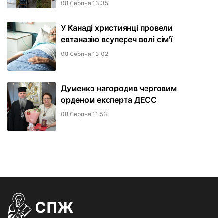
08 Серпня 13:35
У Канаді християнці провели
евтаназію всупереч волі сім'ї
08 Серпня 13:02
Думенко нагородив черговим
орденом експерта ДЕСС
08 Серпня 11:53
СПЖ