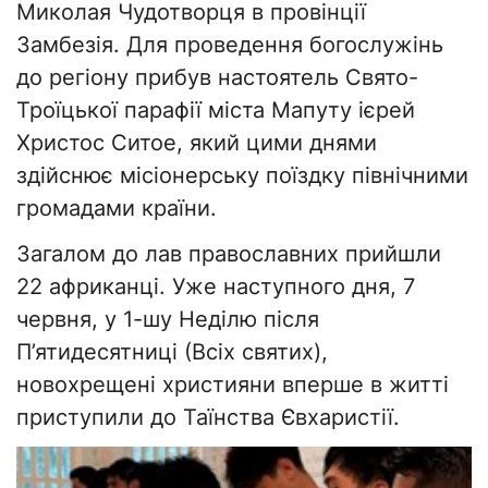
Миколая Чудотворця в провінції
Замбезія. Для проведення богослужінь
до регіону прибув настоятель Свято-
Троїцької парафії міста Мапуту ієрей
Христос Ситое, який цими днями
здійснює місіонерську поїздку північними
громадами країни.
Загалом до лав православних прийшли
22 африканці. Уже наступного дня, 7
червня, у 1-шу Неділю після
П’ятидесятниці (Всіх святих),
новохрещені християни вперше в житті
приступили до Таїнства Євхаристії.