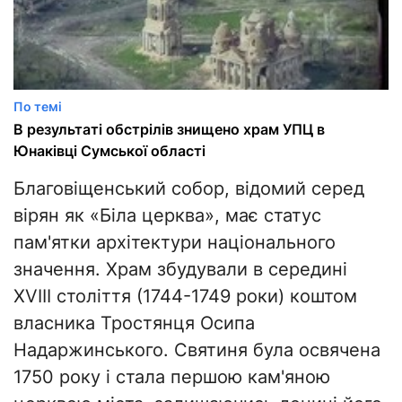
По темі
В результаті обстрілів знищено храм УПЦ в
Юнаківці Сумської області
Благовіщенський собор, відомий серед
вірян як «Біла церква», має статус
пам'ятки архітектури національного
значення. Храм збудували в середині
XVIII століття (1744-1749 роки) коштом
власника Тростянця Осипа
Надаржинського. Святиня була освячена
1750 року і стала першою кам'яною