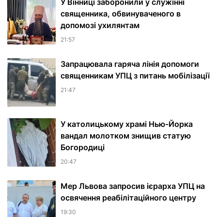
У Вінниці заборонили у служінні
священника, обвинуваченого в
допомозі ухилянтам
21:57
Запрацювала гаряча лінія допомоги
священникам УПЦ з питань мобілізації
21:47
У католицькому храмі Нью-Йорка
вандал молотком знищив статую
Богородиці
20:47
Мер Львова запросив ієрарха УПЦ на
освячення реабілітаційного центру
19:30