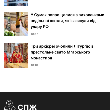
У Сумах попрощалися з вихованками
недільної школи, які загинули від
удару РФ
18:45
Три архієреї очолили Літургію в
престольне свято Мгарського
монастиря
18:18
СПЖ