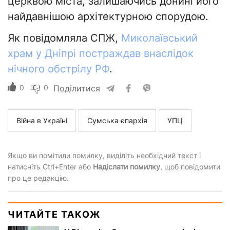
церквою міста, залишаючись донині його
найдавнішою архітектурною спорудою.
Як повідомляла СПЖ,
Миколаївський
храм у Дніпрі постраждав внаслідок
нічного обстрілу РФ
.
0
0
Поділитися
Війна в Україні
Сумська єпархія
УПЦ
Якщо ви помітили помилку, виділіть необхідний текст і
натисніть Ctrl+Enter або
Надіслати помилку
, щоб повідомити
про це редакцію.
ЧИТАЙТЕ ТАКОЖ