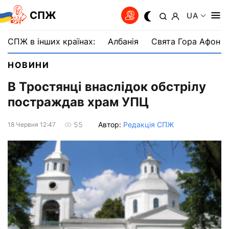
СПЖ
UA
СПЖ в інших країнах:
Албанія
Свята Гора Афон
НОВИНИ
В Тростянці внаслідок обстрілу
постраждав храм УПЦ
Автор:
Редакція СПЖ
55
18 Червня 12:47