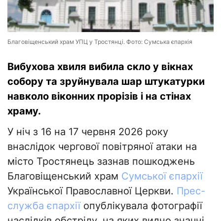
Благовіщенський храм УПЦ у Тростянці. Фото: Сумська єпархія
Вибухова хвиля вибила скло у вікнах
собору та зруйнувала шар штукатурки
навколо віконних прорізів і на стінах
храму.
У ніч з 16 на 17 червня 2026 року
внаслідок чергової повітряної атаки на
місто Тростянець зазнав пошкоджень
Благовіщенський храм
Сумської єпархії
Української Православної Церкви.
Прес-
служба єпархії
опублікувала фотографії
наслідків обстрілу, на яких видно значні