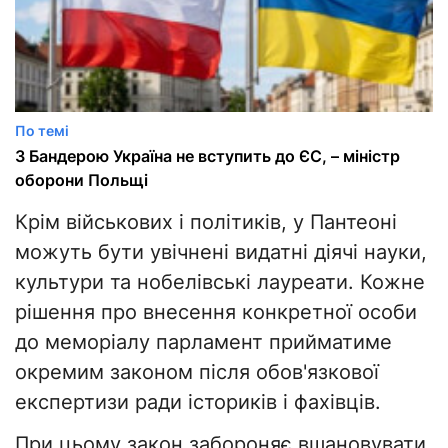
По темі
З Бандерою Україна не вступить до ЄС, – міністр
оборони Польщі
Крім військових і політиків, у Пантеоні
можуть бути увічнені видатні діячі науки,
культури та нобелівські лауреати. Кожне
рішення про внесення конкретної особи
до меморіалу парламент прийматиме
окремим законом після обов'язкової
експертизи ради істориків і фахівців.
При цьому закон забороняє вшановувати