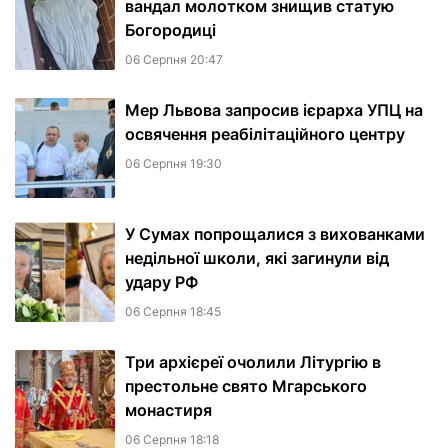
вандал молотком знищив статую
Богородиці
06 Серпня 20:47
Мер Львова запросив ієрарха УПЦ на
освячення реабілітаційного центру
06 Серпня 19:30
У Сумах попрощалися з вихованками
недільної школи, які загинули від
удару РФ
06 Серпня 18:45
Три архієреї очолили Літургію в
престольне свято Мгарського
монастиря
06 Серпня 18:18