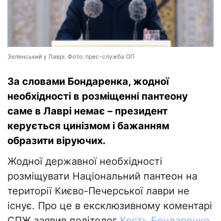
Зеленський у Лаврі. Фото: прес-служба ОП
За словами Бондаренка, жодної
необхідності в розміщенні пантеону
саме в Лаврі немає – президент
керується цинізмом і бажанням
образити віруючих.
Жодної державної необхідності
розміщувати Національний пантеон на
території Києво-Печерської лаври не
існує. Про це в ексклюзивному коментарі
СПЖ заявив політолог
Кость Бондаренко
.