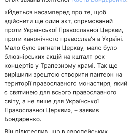
«Йдеться насамперед про те, щоб
здійснити ще один акт, спрямований
проти Української Православної Церкви,
проти канонічного православ'я в Україні.
Мало було вигнати Церкву, мало було
блюзнірських акцій на кшталт рок-
концертів у Трапезному храмі. Так ще
вирішили зрештою створити пантеон на
території православного монастиря, який
є святинею для всього православного
світу, а не лише для Української
Православної Церкви», – заявив
Бондаренко.
Він підкреслив, що в європейських