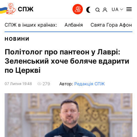
СПЖ
UA
СПЖ в інших країнах:
Албанія
Свята Гора Афон
НОВИНИ
Політолог про пантеон у Лаврі:
Зеленський хоче боляче вдарити
по Церкві
Автор:
Редакція СПЖ
279
07 Липня 19:48