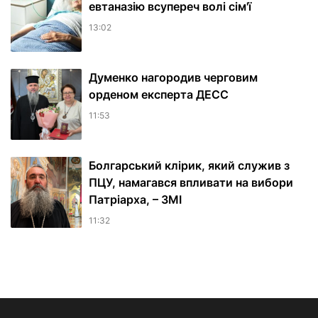
евтаназію всупереч волі сім'ї
13:02
Думенко нагородив черговим
орденом експерта ДЕСС
11:53
Болгарський клірик, який служив з
ПЦУ, намагався впливати на вибори
Патріарха, – ЗМІ
11:32