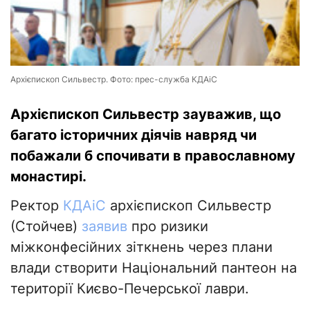
Архієпископ Сильвестр. Фото: прес-служба КДАіС
Архієпископ Сильвестр зауважив, що
багато історичних діячів навряд чи
побажали б спочивати в православному
монастирі.
Ректор
КДАіС
архієпископ Сильвестр
(Стойчев)
заявив
про ризики
міжконфесійних зіткнень через плани
влади створити Національний пантеон на
території Києво-Печерської лаври.