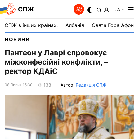
СПЖ
UA
СПЖ в інших країнах:
Албанія
Свята Гора Афон
НОВИНИ
Пантеон у Лаврі спровокує
міжконфесійні конфлікти, –
ректор КДАіС
Автор:
Редакція СПЖ
138
08 Липня 15:30