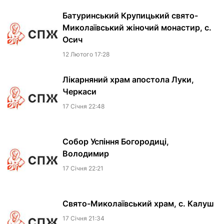
Батуринський Крупицький свято-
Миколаївський жіночий монастир, с.
Осич
12 Лютого 17:28
Лікарняний храм апостола Луки,
Черкаси
17 Сiчня 22:48
Собор Успіння Богородиці,
Володимир
17 Сiчня 22:21
Свято-Миколаївський храм, с. Калуш
17 Сiчня 21:34