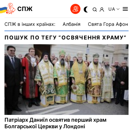
СПЖ
UA
СПЖ в інших країнах:
Албанія
Свята Гора Афон
ПОШУК ПО ТЕГУ “ОСВЯЧЕННЯ ХРАМУ”
Патріарх Даниїл освятив перший храм
Болгарської Церкви у Лондоні