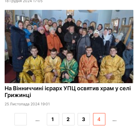
18 Грудня 2024 17:05
На Вінниччині ієрарх УПЦ освятив храм у селі
Грижинці
25 Листопада 2024 19:01
...
1
2
3
4
...