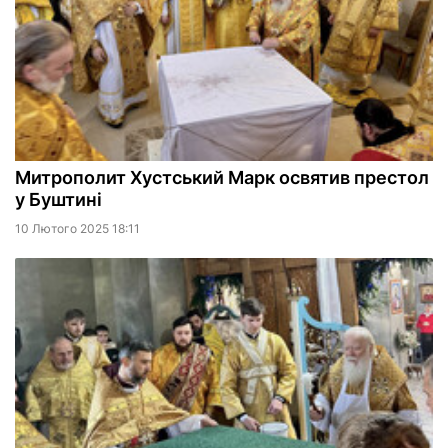
Митрополит Хустський Марк освятив престол
у Буштині
10 Лютого 2025 18:11