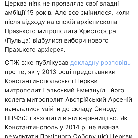
Церква ніяк не проявляла свої владні
амбіції 15 років. Але все змінилося, коли
після відходу на спокій архієпископа
Празького митрополита Христофора
(Пульца) відбулися вибори нового
Празького архієрея.
СПЖ вже публікував
докладну розповідь
про те, як у 2013 році представники
Константинопольської Церкви
митрополит Гальський Еммануїл і його
колега митрополит Австрійський Арсеній
намагалися увійти до складу Синоду
ПЦЧЗіС і захопити в ній керівництво. Як
Константинополь у 2014 р. не визнав
результати Помісного Собору цієї Церкви