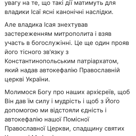
увагу на те, що такі дії матимуть для
владики Ісаї ясні канонічні наслідки.
Але владика Ісая знехтував
застереженням митрополита і взяв
участь в богослужінні. Це ще один прояв
його тісного зв'язку з
Константинопольським патріархатом,
який надав автокефалію Православній
церкві України.
Молимося Богу про наших архієреїв, щоб
Він дав їм силу і мудрість і щоб з Його
допомогою ми відстояли єдність і
автокефалію нашої Помісної
Православної Церкви, спадщину святих