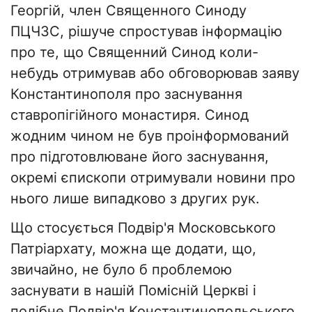
Георгій, член Священного Синоду
ПЦЧЗС, рішуче спростував інформацію
про те, що Священний Синод коли-
небудь отримував або обговорював заяву
Константинополя про заснування
ставропігійного монастиря. Синод
жодним чином не був проінформований
про підготовлюване його заснування,
окремі єпископи отримували новини про
нього лише випадково з других рук.
Що стосується Подвір'я Московського
Патріархату, можна ще додати, що,
звичайно, не було б проблемою
заснувати в нашій Помісній Церкві і
подібне Подвір'я Константинопольського