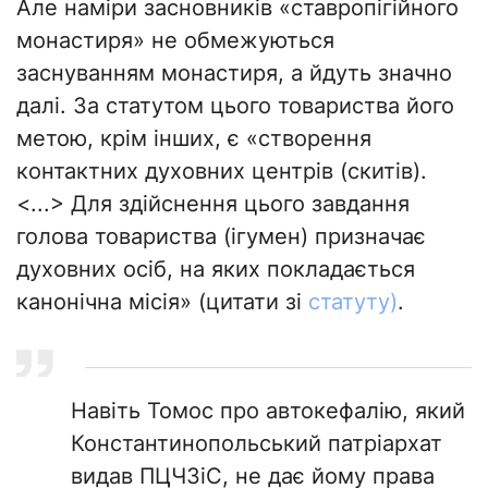
Але наміри засновників «ставропігійного
монастиря» не обмежуються
заснуванням монастиря, а йдуть значно
далі. За статутом цього товариства його
метою, крім інших, є «створення
контактних духовних центрів (скитів).
<...> Для здійснення цього завдання
голова товариства (ігумен) призначає
духовних осіб, на яких покладається
канонічна місія» (цитати зі
статуту)
.
Навіть Томос про автокефалію, який
Константинопольський патріархат
видав ПЦЧЗіС, не дає йому права