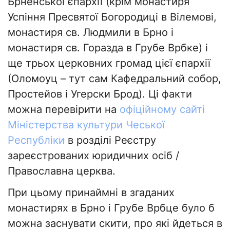
Брненської єпархії (крім монастиря
Успіння Пресвятої Богородиці в Вілемові,
монастиря св. Людмили в Брно і
монастиря св. Горазда в Грубе Врбке) і
ще трьох церковних громад цієї єпархії
(Оломоуц – тут сам Кафедральний собор,
Простейов і Угерски Брод). Ці факти
можна перевірити на
офіційному сайті
Міністерства культури Чеської
Республіки
в розділі Реєстру
зареєстрованих юридичних осіб /
Православна церква.
При цьому принаймні в згаданих
монастирях в Брно і Грубе Врбце було б
можна заснувати скити, про які йдеться в