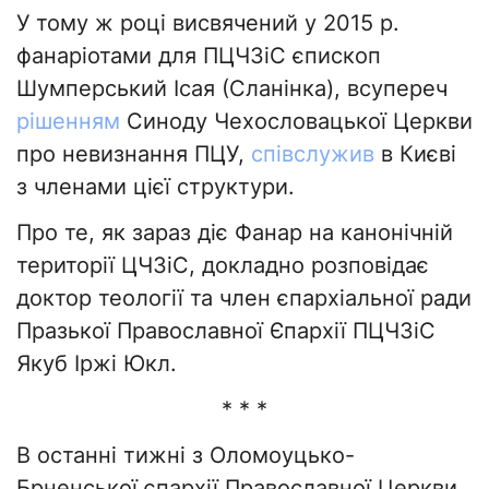
У тому ж році висвячений у 2015 р.
фанаріотами для ПЦЧЗіС єпископ
Шумперський Ісая (Сланінка), всупереч
рішенням
Синоду Чехословацької Церкви
про невизнання ПЦУ,
співслужив
в Києві
з членами цієї структури.
Про те, як зараз діє Фанар на канонічній
території ЦЧЗіС, докладно розповідає
доктор теології та член єпархіальної ради
Празької Православної Єпархії ПЦЧЗіС
Якуб Іржі Юкл.
* * *
В останні тижні з Оломоуцько-
Брненської єпархії Православної Церкви