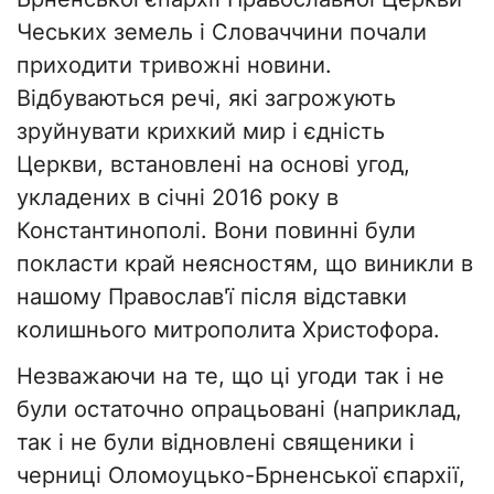
Чеських земель і Словаччини почали
приходити тривожні новини.
Відбуваються речі, які загрожують
зруйнувати крихкий мир і єдність
Церкви, встановлені на основі угод,
укладених в січні 2016 року в
Константинополі. Вони повинні були
покласти край неясностям, що виникли в
нашому Православ'ї після відставки
колишнього митрополита Христофора.
Незважаючи на те, що ці угоди так і не
були остаточно опрацьовані (наприклад,
так і не були відновлені священики і
черниці Оломоуцько-Брненської єпархії,