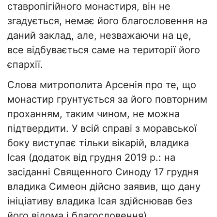
ставропігійного монастиря, він не
згадується, немає його благословення на
даний заклад, але, незважаючи на це,
все відбувається саме на території його
єпархії.
Слова митрополита Арсенія про те, що
монастир грунтується за його повторним
проханням, таким чином, не можна
підтвердити. У всій справі з моравської
боку виступає тільки вікарій, владика
Ісая (додаток від грудня 2019 р.: на
засіданні Священного Синоду 17 грудня
владика Симеон дійсно заявив, що дану
ініціативу владика Ісая здійснював без
його відома і благословення).