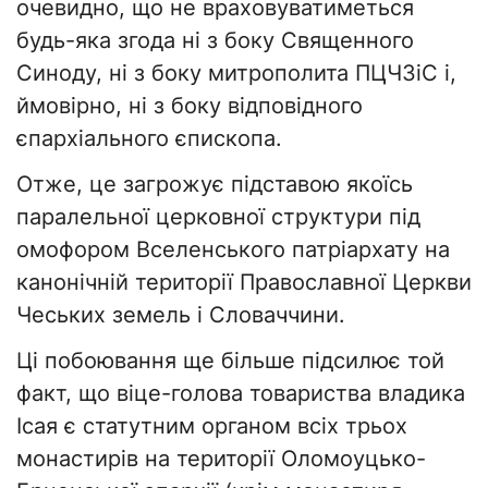
очевидно, що не враховуватиметься
будь-яка згода ні з боку Священного
Синоду, ні з боку митрополита ПЦЧЗіС і,
ймовірно, ні з боку відповідного
єпархіального єпископа.
Отже, це загрожує підставою якоїсь
паралельної церковної структури під
омофором Вселенського патріархату на
канонічній території Православної Церкви
Чеських земель і Словаччини.
Ці побоювання ще більше підсилює той
факт, що віце-голова товариства владика
Ісая є статутним органом всіх трьох
монастирів на території Оломоуцько-