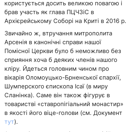
користується досить великою повагою і
брав участь як глава ПЦЧЗіС в
Архієрейському Соборі на Криті в 2016 р.
Звичайно ж, втручання митрополита
Арсенія в канонічні справи нашої
Помісної Церкви було б неможливо без
сприяння хоча б деяких членів нашого
кліру. Йдеться головним чином про
вікарія Оломоуцько-Брненської єпархії,
Шумперского єпископа Ісаї (в миру
Сланінка). Саме він також фігурує в
товаристві «ставропігіальний монастир»
в якості його віце-голови (см. Документ
тут
).