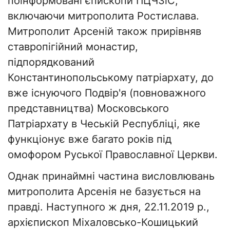
поінформовані єпископи ПЦЧЗіС,
включаючи митрополита Ростислава.
Митрополит Арсеній також прирівняв
ставропігійний монастир,
підпорядкований
Константинопольському патріархату, до
вже існуючого Подвір'я (повноважного
представництва) Московського
Патріархату в Чеській Республіці, яке
функціонує вже багато років під
омофором Руської Православної Церкви.
Однак принаймні частина висловлювань
митрополита Арсенія не базується на
правді. Наступного ж дня, 22.11.2019 р.,
архієпископ Міхаловсько-Кошицький