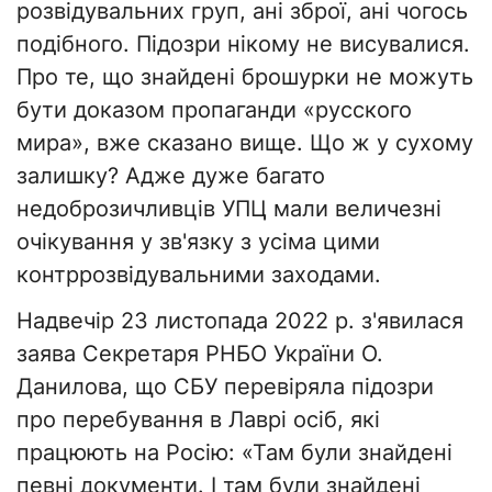
розвідувальних груп, ані зброї, ані чогось
подібного. Підозри нікому не висувалися.
Про те, що знайдені брошурки не можуть
бути доказом пропаганди «русского
мира», вже сказано вище. Що ж у сухому
залишку? Адже дуже багато
недоброзичливців УПЦ мали величезні
очікування у зв'язку з усіма цими
контррозвідувальними заходами.
Надвечір 23 листопада 2022 р. з'явилася
заява Секретаря РНБО України О.
Данилова, що СБУ перевіряла підозри
про перебування в Лаврі осіб, які
працюють на Росію: «Там були знайдені
певні документи. І там були знайдені