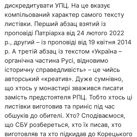
дискредитувати УПЦ. На це вказує
компільований характер самого тексту
листівки. Перший абзац взятий із
проповіді Патріарха від 24 лютого 2022
р., другий – із проповіді від 19 квітня 2014
р. А третій абзац із текстом «Україна –
органічна частина Русі, відновимо
історичну справедливість» – це чийсь
авторський «креатив». Дуже сумнівно,
що хтось у монастирі зважився писати
замість предстоятеля РПЦ. Тобто хтось ці
листівки виготовив та приніс під час
обшуків до обителі. Хто? Сподіваємося,
що СБУ розбереться, хто їх писав, хто
виготовляв та хто підкидав до Корецького