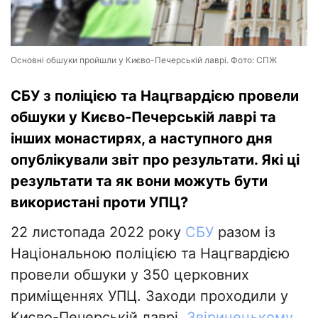
Основні обшуки пройшли у Києво-Печерській лаврі. Фото: СПЖ
СБУ з поліцією та Нацгвардією провели
обшуки у Києво-Печерській лаврі та
інших монастирях, а наступного дня
опублікували звіт про результати. Які ці
результати та як вони можуть бути
використані проти УПЦ?
22 листопада 2022 року
СБУ
разом із
Національною поліцією та Нацгвардією
провели обшуки у 350 церковних
приміщеннях УПЦ. Заходи проходили у
Києво-Печерській лаврі,
Звіринецькому