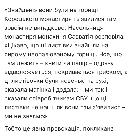
«Знайдені» вони були на горищі
Корецького монастиря і з'явилися там
зовсім не випадково. Насельниця
монастиря монахиня Савватія розповіла:
«Цікаво, що ці листівки знайшли на
сирому неопалюваному горищі. Все, що
там лежить – книги чи папір – одразу
відволожується, покривається грибком, а
ці листівочки були новенькі та сухі, –
сказала матінка і додала: – ми так і
сказали співробітникам СБУ, що ці
листівки не наші, як вони там з'явилися –
ми не знаємо».
Тобто це явна провокація, покликана