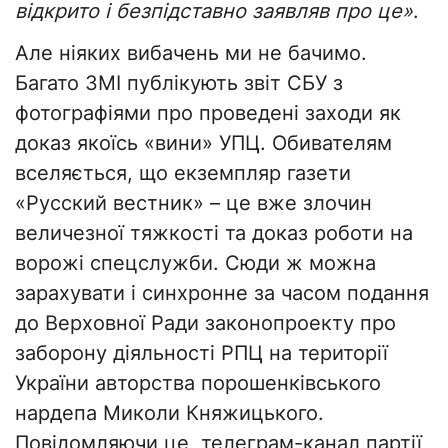
відкрито і безпідставно заявляв про це»
.
Але ніяких вибачень ми не бачимо.
Багато ЗМІ публікують звіт СБУ з
фотографіями про проведені заходи як
доказ якоїсь «вини» УПЦ. Обивателям
вселяється, що екземпляр газети
«Русский вестник» – це вже злочин
величезної тяжкості та доказ роботи на
ворожі спецслужби. Сюди ж можна
зарахувати і синхронне за часом подання
до Верховної Ради законопроекту про
заборону діяльності РПЦ на території
України авторства порошенківського
нардепа Миколи Княжицького.
Повідомляючи це, телеграм-канал партії