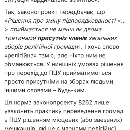
Так, законопроект передбачає, що
«Рішення про зміну підпорядкованості
<…
>
приймається не менш як двома
третинами
присутніх членів
загальних
зборів релігійної громади
». І хоча слово
«релігійна» там є, але ніхто ним не
обманюється. У нинішніх умовах рішення
про перехід до ПЦУ прийматиметься
просто присутніми на зборах людьми,
іншими словами – будь-ким.
Ця норма законопроекту 8262 лише
узаконить практику переведення громад
в ПЦУ рішенням місцевих (або звезених)
мешканців, які не є членами релігійної