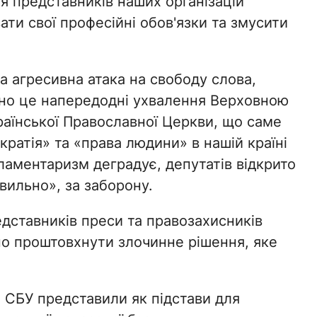
я представників наших організацій
ати свої професійні обов'язки та змусити
та агресивна атака на свободу слова,
ено це напередодні ухвалення Верховною
раїнської Православної Церкви, що саме
кратія» та «права людини» в нашій країні
ламентаризм деградує, депутатів відкрито
вильно», за заборону.
ставників преси та правозахисників
но проштовхнути злочинне рішення, яке
 СБУ представили як підстави для