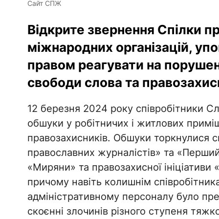
Сайт СПЖ
Відкрите звернення Спілки п
міжнародних організацій, у
правом реагувати на порушен
свободи слова та правозахисн
12 березня 2024 року співробітники С
обшуки у робітничих і житлових приміщ
правозахисників. Обшуки торкнулися сп
православних журналістів» та «Перший
«Миряни» та правозахисної ініціативи 
причому навіть колишнім співробітник
адміністративному персоналу було пре
скоєнні злочинів різного ступеня тяжкос