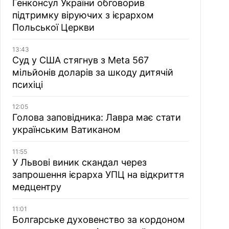
Генконсул України обговорив
підтримку віруючих з ієрархом
Польської Церкви
13:43
Суд у США стягнув з Meta 567
мільйонів доларів за шкоду дитячій
психіці
12:05
Голова заповідника: Лавра має стати
українським Ватиканом
11:55
У Львові виник скандал через
запрошення ієрарха УПЦ на відкриття
медцентру
11:01
Болгарське духовенство за кордоном