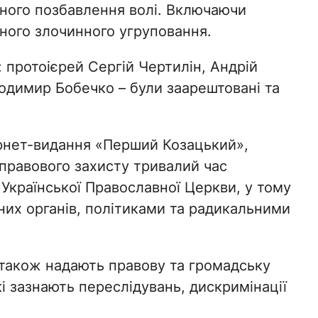
чного позбавлення волі. Включаючи
аного злочинного угруповання.
: протоієрей Сергій Чертилін, Андрій
одимир Бобечко – були заарештовані та
ернет-видання «Перший Козацький»,
правового захисту тривалий час
Української Православної Церкви, у тому
их органів, політиками та радикальними
також надають правову та громадську
і зазнають переслідувань, дискримінації