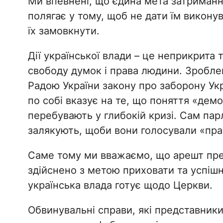
Ми впевнені, що єдина мета затриманн
полягає у тому, щоб не дати їм виконув
їх замовкнути.
Дії української влади – це неприкрита 
свободу думок і права людини. Зробл
Радою України закону про заборону Ук
по собі вказує на те, що поняття «демо
перебувають у глибокій кризі. Сам пар
залякують, щоби вони голосували «пра
Саме тому ми вважаємо, що арешт пред
здійснено з метою приховати та успіш
українська влада готує щодо Церкви.
Обвинувальні справи, які представники