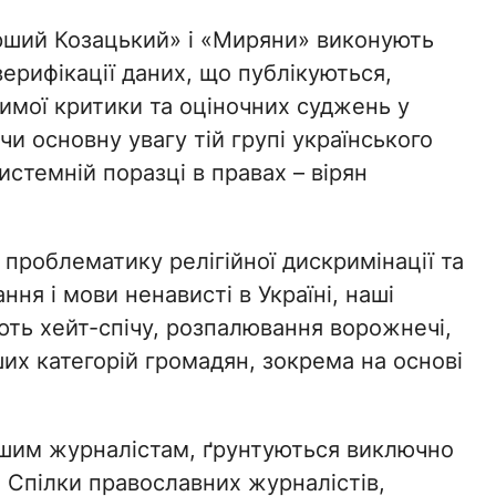
рший Козацький» і «Миряни» виконують
верифікації даних, що публікуються,
мої критики та оціночних суджень у
чи основну увагу тій групі українського
истемній поразці в правах – вірян
проблематику релігійної дискримінації та
ня і мови ненависті в Україні, наші
ть хейт-спічу, розпалювання ворожнечі,
ших категорій громадян, зокрема на основі
ашим журналістам, ґрунтуються виключно
й Спілки православних журналістів,