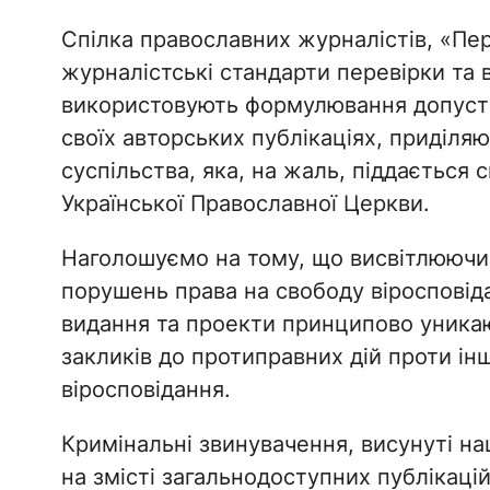
Спілка православних журналістів, «Пе
журналістські стандарти перевірки та 
використовують формулювання допусти
своїх авторських публікаціях, приділяю
суспільства, яка, на жаль, піддається с
Української Православної Церкви.
Наголошуємо на тому, що висвітлюючи 
порушень права на свободу віросповідан
видання та проекти принципово уникаю
закликів до протиправних дій проти ін
віросповідання.
Кримінальні звинувачення, висунуті н
на змісті загальнодоступних публікаці