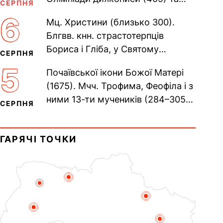
СЕРПНЯ
Євпраксії діви, Тавенської (413).
6
Мц. Христини (близько 300).
Пам’ять V Вселенського...
Блгвв. кнн. страстотерпців
Бориса і Гліба, у Святому
СЕРПНЯ
Хрещенні Романа і Давида (1015).
5
Почаївської ікони Божої Матері
Прп. Полікарпа, архімандрита...
(1675). Мчч. Трофима, Феофіла і з
ними 13-ти мучеників (284–305).
СЕРПНЯ
Сщмч. Аполлінарія, єп.
Равенійського (близько 75)....
ГАРЯЧІ ТОЧКИ