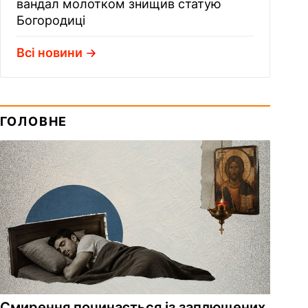
вандал молотком знищив статую
Богородиці
Всі новини
ГОЛОВНЕ
Смирення починається із заплющених