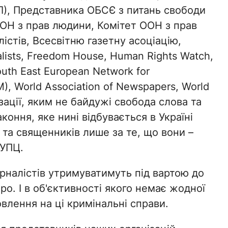
Л), Представника ОБСЄ з питань свободи
ООН з прав людини, Комітет ООН з прав
істів, Всесвітню газетну асоціацію,
alists, Freedom House, Human Rights Watch,
South East European Network for
M), World Association of Newspapers, World
зації, яким не байдужі свобода слова та
коння, яке нині відбувається в Україні
 та священників лише за те, що вони –
 УПЦ.
налістів утримуватимуть під вартою до
о. І в об'єктивності якого немає жодної
влення на ці кримінальні справи.