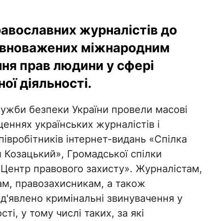
равославних журналістів до
повноважених міжнародним
ня прав людини у сфері
ої діяльності.
лужби безпеки України провели масові
еннях українських журналістів і
івробітників інтернет-видань «Спілка
 Козацький», Громадської спілки
«Центр правового захисту». Журналістам,
ам, правозахисникам, а також
д'явлено кримінальні звинувачення у
ті, у тому числі таких, за які