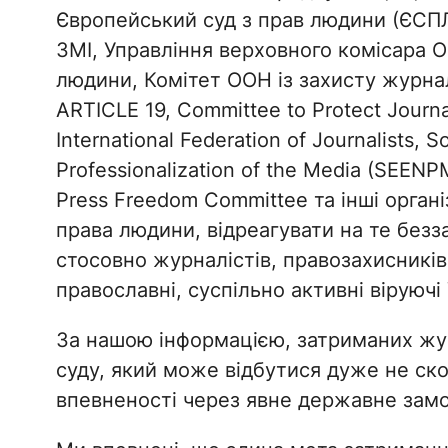
Європейський суд з прав людини (ЄСП
ЗМІ, Управління верховного комісара 
людини, Комітет ООН із захисту журнал
ARTICLE 19, Committee to Protect Journ
International Federation of Journalists, 
Professionalization of the Media (SEENP
Press Freedom Committee та інші органі
права людини, відреагувати на те безза
стосовно журналістів, правозахисників
православні, суспільно активні віруючі
За нашою інформацією, затриманих жур
суду, який може відбутися дуже не скор
впевненості через явне державне замо