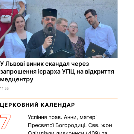
У Львові виник скандал через
запрошення ієрарха УПЦ на відкриття
медцентру
11:55
ЦЕРКОВНИЙ КАЛЕНДАР
7
Успіння прав. Анни, матері
Пресвятої Богородиці. Свв. жон
Олімпіади диякониси (409) та