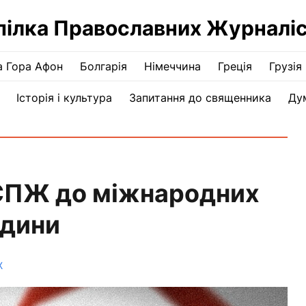
пілка Православних Журналіс
а Гора Афон
Болгарія
Німеччина
Греція
Грузія
Історія і культура
Запитання до священника
Ду
 СПЖ до міжнародних
юдини
Ж