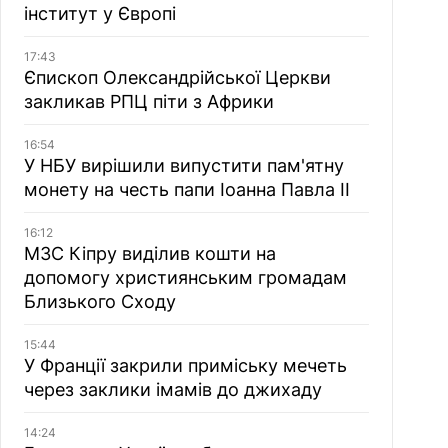
інститут у Європі
17:43
Єпископ Олександрійської Церкви
закликав РПЦ піти з Африки
16:54
У НБУ вирішили випустити пам'ятну
монету на честь папи Іоанна Павла II
16:12
МЗС Кіпру виділив кошти на
допомогу християнським громадам
Близького Сходу
15:44
У Франції закрили приміську мечеть
через заклики імамів до джихаду
14:24