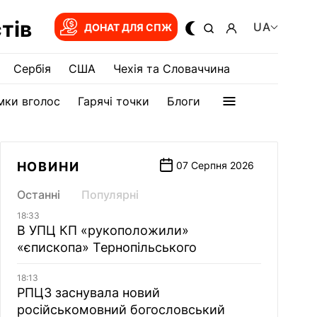
тів
UA
ДОНАТ ДЛЯ СПЖ
Сербія
США
Чехія та Словаччина
мки вголос
Гарячі точки
Блоги
НОВИНИ
07 Серпня 2026
Останні
Популярні
18:33
В УПЦ КП «рукоположили»
«єпископа» Тернопільського
18:13
РПЦЗ заснувала новий
російськомовний богословський