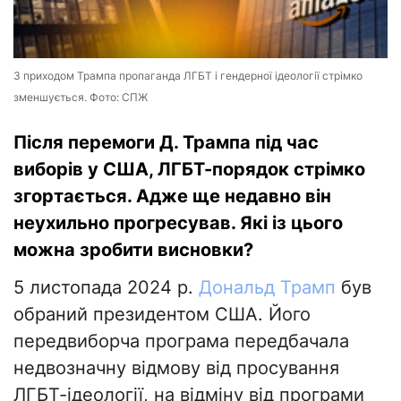
З приходом Трампа пропаганда ЛГБТ і гендерної ідеології стрімко
зменшується. Фото: СПЖ
Після перемоги Д. Трампа під час
виборів у США, ЛГБТ-порядок стрімко
згортається. Адже ще недавно він
неухильно прогресував. Які із цього
можна зробити висновки?
5 листопада 2024 р.
Дональд Трамп
був
обраний президентом США. Його
передвиборча програма передбачала
недвозначну відмову від просування
ЛГБТ-ідеології, на відміну від програми