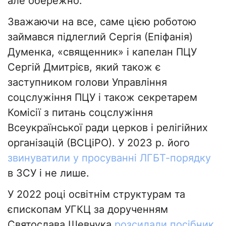
але обережно.
Зважаючи на все, саме цією роботою
займався підлеглий Сергія (Епіфанія)
Думенка, «священник» і капелан ПЦУ
Сергій Дмитрієв, який також є
заступником голови Управління
соцслужіння ПЦУ і також секретарем
Комісії з питань соцслужіння
Всеукраїнської ради церков і релігійних
організацій (ВСЦіРО). У 2023 р. його
звинуватили у просуванні ЛГБТ-порядку
в ЗСУ і не лише.
У 2022 році освітнім структурам та
єпископам УГКЦ за дорученням
Святослава Шевчука
розсилали посібник