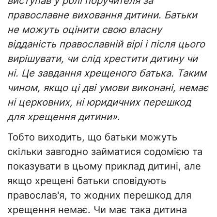
виступав у ролі поручителя за
православне виховання дитини. Батьки
не можуть оцінити свою власну
відданість православній вірі і після цього
вирішувати, чи слід хрестити дитину чи
ні. Це завдання хрещеного батька. Таким
чином, якщо ці дві умови виконані, немає
ні церковних, ні юридичних перешкод
для хрещення дитини»
.
Тобто виходить, що батьки можуть
скільки завгодно займатися содомією та
показувати в цьому приклад дитині, але
якщо хрещені батьки сповідують
православ'я, то жодних перешкод для
хрещення немає. Чи має така дитина