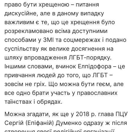
право бути хрещеною – питання
дискусійне, але в даному випадку
важливим є те, що це хрещення було
розрекламовано всіма доступними
способами у ЗМІ та соцмережах і подано
суспільству як велике досягнення на
шляху впровадження ЛГБТ-порядку.
Іншими словами, вчинок Елпідофора – це
привчання людей до того, що ЛГБТ –
зовсім не гріх. Що можна бути геєм, але
все одно брати участь у православних
таїнствах і обрядах.
Можна згадати, як ще у 2018 р. глава ПЦУ
Сергій (Епіфаній) Думенко одразу ж після
створення своєї релігійної організації