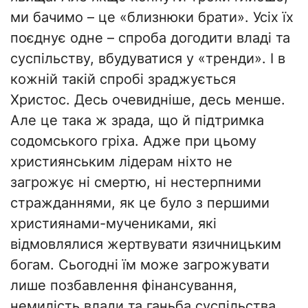
ми бачимо – це «близнюки брати». Усіх їх
поєднує одне – спроба догодити владі та
суспільству, вбудуватися у «тренди». І в
кожній такій спробі зраджується
Христос. Десь очевидніше, десь менше.
Але це така ж зрада, що й підтримка
содомського гріха. Адже при цьому
християнським лідерам ніхто не
загрожує ні смертю, ні нестерпними
стражданнями, як це було з першими
християнами-мучениками, які
відмовлялися жертвувати язичницьким
богам. Сьогодні їм може загрожувати
лише позбавлення фінансування,
немилість влади та ганьба суспільства.