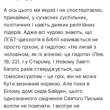
А ось цього ми якраз і не спостерігаємо,
принаймні, у сучасних суспільних,
політичних і навіть деяких релігійних
лідерів. Адже всі чудово знають, що
ЛГБТ-ідеологія в Біблії називається не
просто гріхом, а гидотою: «Не лягай з
чоловіком, як із жінкою: це гидота» (Лев.
18, 22). І у Старому, і Новому Завіті
багато разів стверджується, що
гомосексуалізм – це гріх, він не може
бути визнаний нормою. Але поки в
Білому домі сидів Байден, цього
однозначного свідчення Святого Письма
воліли не помічати. І вкотре не