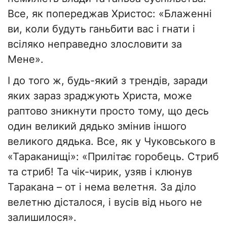
Все, як попереджав Христос: «Блаженні
ви, коли будуть ганьбити вас і гнати і
всіляко неправедно злословити за
Мене».
І до того ж, будь-який з трендів, заради
яких зараз зраджують Христа, може
раптово зникнути просто тому, що десь
один великий дядько змінив іншого
великого дядька. Все, як у Чуковського в
«Тараканищі»: «Прилітає горобець. Стриб
та стриб! Та чік-чирик, узяв і клюнув
Таракана – от і нема велетня. За діло
велетню дісталося, і вусів від нього не
залишилося».