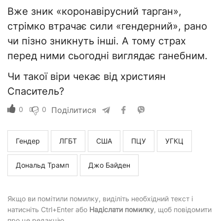
Вже зник «коронавірусний тарган»,
стрімко втрачає сили «гендерний», рано
чи пізно зникнуть інші. А тому страх
перед ними сьогодні виглядає ганебним.
Чи такої віри чекає від християн
Спаситель?
0
0
Поділитися
Гендер
ЛГБТ
США
ПЦУ
УГКЦ
Дональд Трамп
Джо Байден
Якщо ви помітили помилку, виділіть необхідний текст і
натисніть Ctrl+Enter або
Надіслати помилку
, щоб повідомити
про це редакцію.