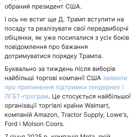
обраний президент США.
І ось не встиг ще Д. Трамп вступити на
посаду та реалізувати свої передвиборчі
обіцянки, як уже посипалися з усіх боків
повідомлення про бажання
дотримуватися порядку Трампа.
Буквально за тиждень після виборів
найбільші торгові компанії США
заявили
про припинення підтримки гендерних і
ЛГБТ-програм
. Це стосується найбільшої
організації торгівлі країни Walmart,
компаній Amazon, Tractor Supply, Lowe's,
Ford і Molson Coors.
7 січня 2025 р. компанія Meta, якій