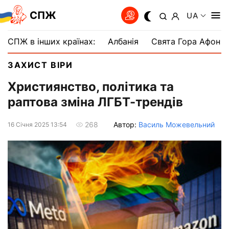
СПЖ
UA
СПЖ в інших країнах:
Албанія
Свята Гора Афон
ЗАХИСТ ВІРИ
Християнство, політика та
раптова зміна ЛГБТ-трендів
Автор:
Василь Можевельний
268
16 Сiчня 2025 13:54