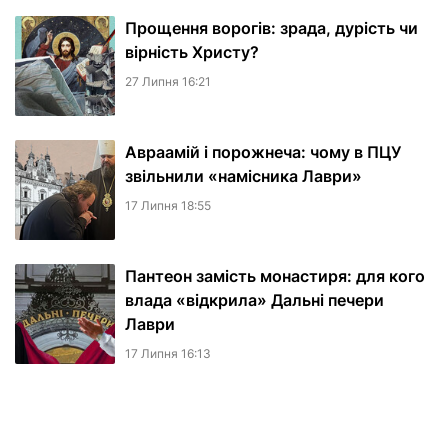
Прощення ворогів: зрада, дурість чи
вірність Христу?
27 Липня 16:21
Авраамій і порожнеча: чому в ПЦУ
звільнили «намісника Лаври»
17 Липня 18:55
Пантеон замість монастиря: для кого
влада «відкрила» Дальні печери
Лаври
17 Липня 16:13