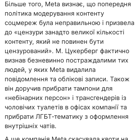
Більше того, Meta визнає, що попередня
політика модерування контенту
соцмереж була неправильною і призвела
до «цензури занадто великої кількості
контенту, який не повинен бути
цензурований». М. Цукерберг фактично
визнав безневинно постраждалими тих
людей, у яких Meta видалила
повідомлення та облікові записи. Також
він доручив прибрати тампони для
«небінарних персон» і трансгендерів із
чоловічих туалетів в офісах компанії та
прибрати ЛГБТ-тематику з оформлення
внутрішніх чатів.
А ще компанія Meta скасувала квоти на