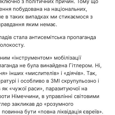
виключно з політичних причин. Тому що
лення побудована на національних,
е в таких випадках ми стикаємося з
правдання яким немає.
адів стала антисемітська пропаганда
Голокосту.
ним «інструментом» мобілізації
аганда не була винайдена Гітлером. Ні,
» інших «мислителів» і «діячів». Так,
ературі і особливо в ЗМІ скрупульозно і
 як «чужої раси», паразитуючої на
проти Німеччини, в управлінні світовими
ітлер закликав до «розумного
повинна бути «повна ліквідація євреїв».