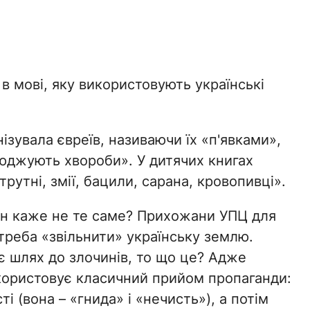
 мові, яку використовують українські
зувала євреїв, називаючи їх «п'явками»,
юджують хвороби». У дитячих книгах
рутні, змії, бацили, сарана, кровопивці».
він каже не те саме? Прихожани УПЦ для
 треба «звільнити» українську землю.
є шлях до злочинів, то що це? Адже
користовує класичний прийом пропаганди:
 (вона – «гнида» і «нечисть»), а потім