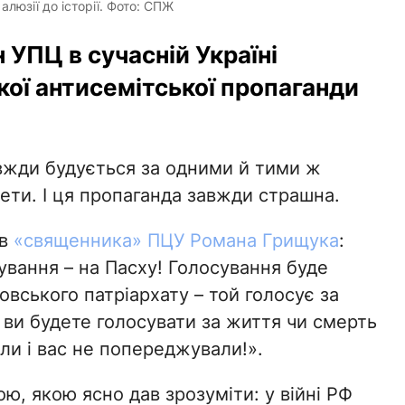
люзії до історії. Фото: СПЖ
 УПЦ в сучасній Україні
ої антисемітської пропаганди
авжди будується за одними й тими ж
ети. І ця пропаганда завжди страшна.
ів
«священника» ПЦУ Романа Грищука
:
сування – на Пасху! Голосування буде
ковського патріархату – той голосує за
 І ви будете голосувати за життя чи смерть
али і вас не попереджували!».
, якою ясно дав зрозуміти: у війні РФ