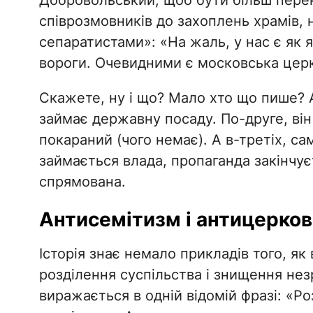
Добровольський, щоб бути більш перек
співрозмовників до захоплень храмів,
сепаратистами»: «На жаль, у нас є як я
вороги. Очевидними є московська церк
Скажете, ну і що? Мало хто що пише? 
займає державну посаду. По-друге, він
покараний (чого немає). А в-третіх, с
займається влада, пропаганда закінчує
спрямована.
Антисемітизм і антицерков
Історія знає немало прикладів того, я
розділення суспільства і знищення незр
виражається в одній відомій фразі: «Ро