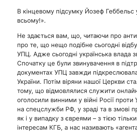
В кінцевому підсумку Йозеф Геббельс у 
всьому!».
Не здається вам, що, читаючи про ант
про те, що нещо подібне сьогодні відбув
УПЦ. Адже сьогодні українська влада зв
Спочатку це були звинувачення в підтри
документах УПЦ завжди підкреслювала н
України. Потім віряни нашої Церкви с
тому, що відмовлялися служити онлайн.
оголосили винними у війні Росії проти
на спецслужби РФ, у зраді та в змові п
як і у випадку з євреями – з тією тільк
інтересам КГБ, а нас називають «аген