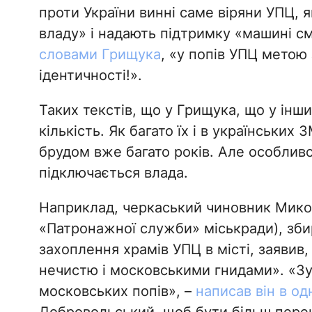
проти України винні саме віряни УПЦ, 
владу» і надають підтримку «машині с
словами Грищука
, «у попів УПЦ метою
ідентичності!».
Таких текстів, що у Грищука, що у інш
кількість. Як багато їх і в українських
брудом вже багато років. Але особлив
підключається влада.
Наприклад, черкаський чиновник Мико
«Патронажної служби» міськради), зб
захоплення храмів УПЦ в місті, заявив
нечистю і московськими гнидами». «Зус
московських попів», –
написав він в од