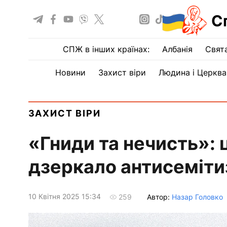
С
СПЖ в інших країнах:
Албанія
Свят
Новини
Захист віри
Людина і Церква
ЗАХИСТ ВІРИ
«Гниди та нечисть»:
дзеркало антисеміти
10 Квiтня 2025 15:34
Автор:
Назар Головко
259