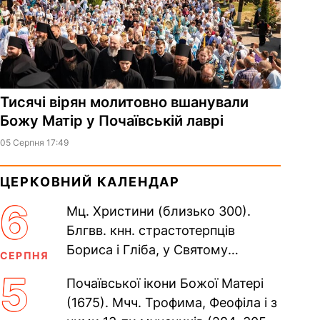
Тисячі вірян молитовно вшанували
Божу Матір у Почаївській лаврі
05 Серпня 17:49
ЦЕРКОВНИЙ КАЛЕНДАР
6
Мц. Христини (близько 300).
Блгвв. кнн. страстотерпців
Бориса і Гліба, у Святому
СЕРПНЯ
Хрещенні Романа і Давида (1015).
5
Почаївської ікони Божої Матері
Прп. Полікарпа, архімандрита...
(1675). Мчч. Трофима, Феофіла і з