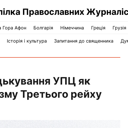
пілка Православних Журналіс
а Гора Афон
Болгарія
Німеччина
Греція
Грузія
Історія і культура
Запитання до священника
Ду
 цькування УПЦ як
зму Третього рейху