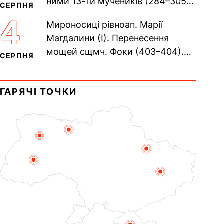
ними 13-ти мучеників (284–305).
СЕРПНЯ
Сщмч. Аполлінарія, єп.
4
Мироносиці рівноап. Марії
Равенійського (близько 75)....
Магдалини (I). Перенесення
мощей сщмч. Фоки (403–404).
СЕРПНЯ
Прп. Корнилія Переяславського
(1693). Сщмч. Михаїла
ГАРЯЧІ ТОЧКИ
Накарякова...