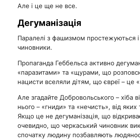
Але і це ще не все.
Дегуманізація
Паралелі з фашизмом простежуються і в
чиновники.
Пропаганда Геббельса активно дегумані
«паразитами» та «щурами, що розповс
нацисти вселяли дітям, що євреї – це «т
Але згадайте Добровольського – хіба 
нього – «гниди» та «нечисть», від яких
Якщо це не дегуманізація, що відкрива
очевидно, що черкаський чиновник ви
спочатку людину позбавляють людяності