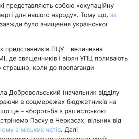
які представляють собою «окупаційну
мерті для нашого народу». Тому що,
за
 завжди було знищення української
их представників ПЦУ – величезна
 ЗМІ, де священників і вірян УПЦ поливають
о страшно, коли до пропаганди
ла Добровольський (начальник відділу
ираючи в соцмережах бюджетників на
, що це – «боротьба з рашистською
трінемо Пасху в Черкасах, вільних від
ному з міських чатів
. Далі