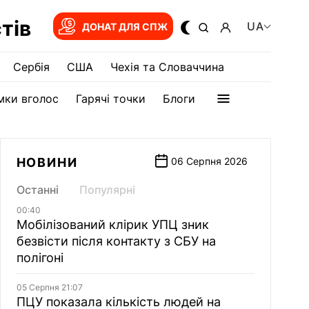
тів
UA
ДОНАТ ДЛЯ СПЖ
Сербія
США
Чехія та Словаччина
мки вголос
Гарячі точки
Блоги
НОВИНИ
06 Серпня 2026
Останні
Популярні
00:40
Мобілізований клірик УПЦ зник
безвісти після контакту з СБУ на
полігоні
05 Серпня 21:07
ПЦУ показала кількість людей на