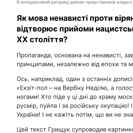
В антицерковній риториці деяких представників влади є а
Як мова ненависті проти вірян
відтворює прийоми нацистськ
XX століття?
Пропаганда, основана на ненависті, з
принципами, незалежно від епохи та м
Ось, наприклад, один з останніх допис
«Екзіт-пол – на Вербну Неділю, а голо
ногами! Хто піде у ці дні до храму мос
русмір, пуйла і за російську окупацію!
України! І не кажіть потім, що ви не зн
Цей текст Грищук супроводив картинкою