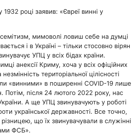
1932 році заявив: «Євреї винні у
исемітизм, мимоволі ловиш себе на думці
ається і в Україні – тільки стосовно вірян
инувачує УПЦ у всіх бідах країни.
мці анексії Криму, хоча у всіх офіційних
езмінність територіальної цілісності
тали «винними» в поширенні COVID-19 лише
 Потім, після 24 лютого 2022 року, нас
 України. А ще УПЦ звинувачують у роботі
роти української державності. Все точно,
и різницею, що їх звинувачували в служінні
тами ФСБ».