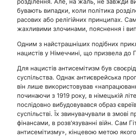
розділення. Але, на жаль, не завжди 
бувають випадки, коли політика розді
расових або релігійних принципах. Сам
жахливими злочинами, пояснення і ви
Одним з найстрашніших подібних прикл
нацистів у Німеччині, що призвела до 
Для нацистів антисемітизм був своєрід
суспільства. Однак антиєврейська проп
він лише використовував «напрацювання
починаючи з 1919 року, в німецькій літ
послідовно вибудовувався образ євреїв
суспільстві. Їх звинувачували в змові 
фінансами, в розв'язуванні війн. Сам Г
антисемітизму», кінцевою метою якого 