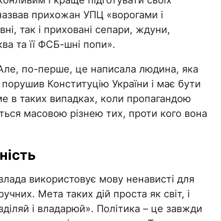
онливим і краще підготувати своїх
 назвав прихожан УПЦ «ворогами і
вні, так і приховані сепари, ждуни,
ва та її ФСБ-шні попи».
Але, по-перше, це написала людина, яка
 порушив Конституцію України і має бути
аме в таких випадках, коли пропагандою
ться масовою різнею тих, проти кого вона
ність
к влада використовує мову ненависті для
учних. Мета таких дій проста як світ, і
зділяй і владарюй». Політика – це завжди