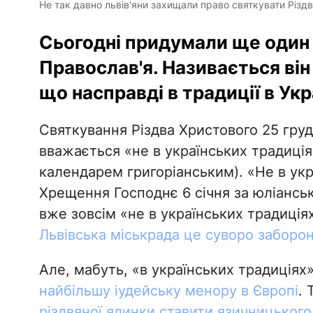
Не так давно львів'яни захищали право святкувати Різ
Сьогодні придумали ще один
Православ'я. Називається він
що насправді в традиції в Укр
Святкування Різдва Христового 25 гру
вважається «не в українських традиція
календарем григоріанським). «Не в укр
Хрещення Господнє 6 січня за юліанськ
вже зовсім «не в українських традиція
Львівська міськрада це суворо заборо
Але, мабуть, «в українських традиціях
найбільшу іудейську менору в Європі
. 
різдвяної ялинки ставити язичницького