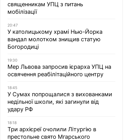
священникам УПЦ з питань
мобілізації
20:47
У католицькому храмі Нью-Йорка
вандал молотком знищив статую
Богородиці
19:30
Мер Львова запросив ієрарха УПЦ на
освячення реабілітаційного центру
18:45
У Сумах попрощалися з вихованками
недільної школи, які загинули від
удару РФ
18:18
Три архієреї очолили Літургію в
престольне свято Мгарського