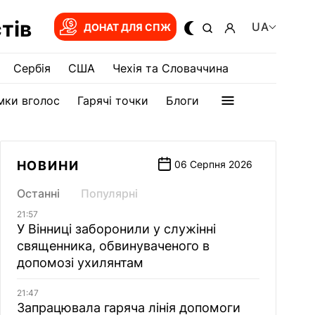
тів
UA
ДОНАТ ДЛЯ СПЖ
Сербія
США
Чехія та Словаччина
мки вголос
Гарячі точки
Блоги
НОВИНИ
06 Серпня 2026
Останні
Популярні
21:57
У Вінниці заборонили у служінні
священника, обвинуваченого в
допомозі ухилянтам
21:47
Запрацювала гаряча лінія допомоги