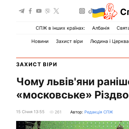
С
СПЖ в інших країнах:
Албанія
Свят
Новини
Захист віри
Людина і Церква
ЗАХИСТ ВІРИ
Чому львів'яни рані
«московське» Різдво
15 Сiчня 13:55
Автор:
Редакція СПЖ
261