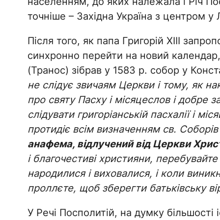
населенням, до яких належала і Річ Пос
точніше – Західна Україна з центром у 
Після того, як папа Григорій XIII запр
синхронно перейти на новий календар,
(Транос) зібрав у 1583 р. собор у Конс
не слідує звичаям Церкви і тому, як н
про святу Пасху і місяцеслов і добре 
слідувати григоріанській пасхалії і м
протидіє всім визначенням св. Соборів 
анафема, відлучений від Церкви Христо
і благочестиві християни, перебувайте 
народилися і виховалися, і коли виникн
проллєте, щоб зберегти батьківську вір
У Речі Посполитій, на думку більшості