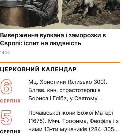
Виверження вулкана і заморозки в
Європі: іспит на людяність
14:20
ЦЕРКОВНИЙ КАЛЕНДАР
6
Мц. Христини (близько 300).
Блгвв. кнн. страстотерпців
Бориса і Гліба, у Святому
СЕРПНЯ
Хрещенні Романа і Давида (1015).
5
Почаївської ікони Божої Матері
Прп. Полікарпа, архімандрита...
(1675). Мчч. Трофима, Феофіла і з
ними 13-ти мучеників (284–305).
СЕРПНЯ