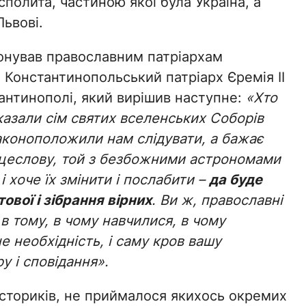
полита, частиною якої була Україна, а
Львові.
опонував православним патріархам
 Константинопольський патріарх Єремія II
тантинополі, який вирішив наступне:
«Хто
аказали сім святих вселенських Соборів
законоположили нам слідувати, а бажає
ісяцеслову, той з безбожними астрономами
і хоче їх змінити і послабити –
да буде
вої і зібрання вірних
. Ви ж, православні
в тому, в чому навчилися, в чому
е необхідність, і саму кров вашу
у і сповідання».
 істориків, не приймалося якихось окремих