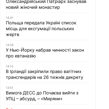
Олександрійський Патріарх заснував
новий жіночий монастир
14:41
Польща передала Україні список
місць для ексгумації польських
жертв
14:28
У Нью-Йорку набрав чинності закон
про евтаназію
14:13
В Ірландії закріпили право вагітних
трансгендерів на 26 тижнів декрету
13:51
Вимога ДЕСС до Почаєва вийти з
УПЦ – абсурд, – «Миряни»