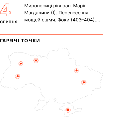
Сщмч. Аполлінарія, єп.
4
Мироносиці рівноап. Марії
Равенійського (близько 75)....
Магдалини (I). Перенесення
мощей сщмч. Фоки (403–404).
СЕРПНЯ
Прп. Корнилія Переяславського
(1693). Сщмч. Михаїла
ГАРЯЧІ ТОЧКИ
Накарякова...