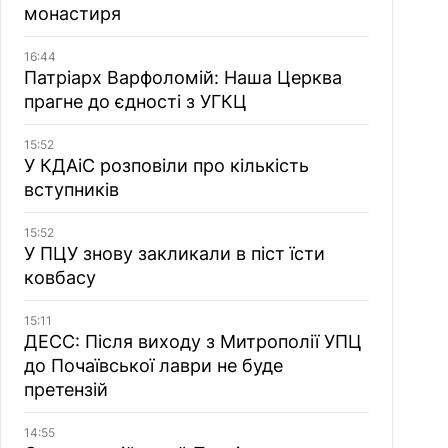
монастиря
16:44
Патріарх Варфоломій: Наша Церква
прагне до єдності з УГКЦ
15:52
У КДАіС розповіли про кількість
вступників
15:52
У ПЦУ знову закликали в піст їсти
ковбасу
15:11
ДЕСС: Після виходу з Митрополії УПЦ
до Почаївської лаври не буде
претензій
14:55