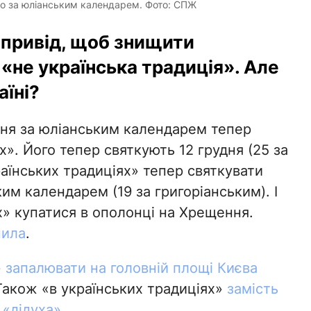
дво за юліанським календарем. Фото: СПЖ
 привід, щоб знищити
 «не українська традиція». Але
аїні?
дня за юліанським календарем тепер
х». Його тепер святкують 12 грудня (25 за
аїнських традиціях» тепер святкувати
им календарем (19 за григоріанським). І
х» купатися в ополонці на Хрещення.
нила
.
»
запалювати на головній площі Києва
Також «в українських традиціях»
замість
 «дідуха»
.