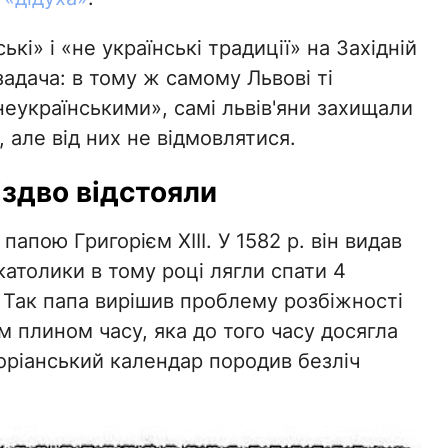
кі» і «не українські традиції» на Західній
езадача: в тому ж самому Львові ті
неукраїнськими», самі львів'яни захищали
, але від них не відмовлятися.
іздво відстояли
апою Григорієм XIII. У 1582 р. він видав
 католики в тому році лягли спати 4
 Так папа вирішив проблему розбіжності
 плином часу, яка до того часу досягла
оріанський календар породив безліч