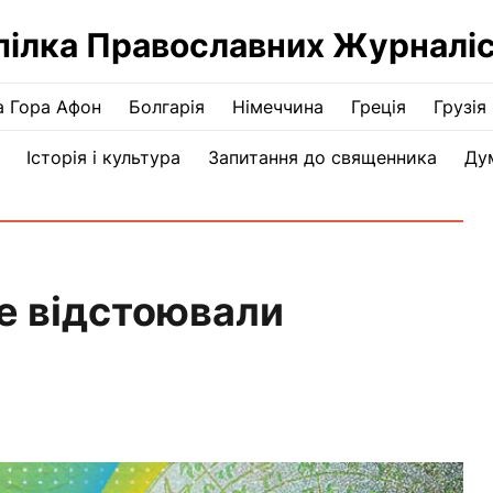
пілка Православних Журналіс
а Гора Афон
Болгарія
Німеччина
Греція
Грузія
Історія і культура
Запитання до священника
Ду
ше відстоювали