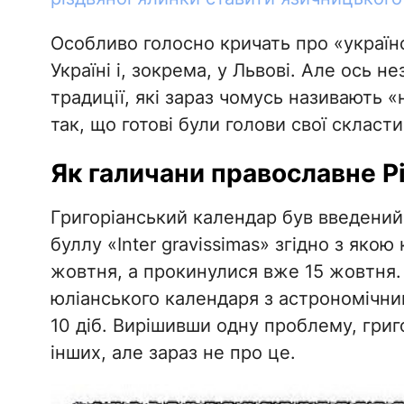
Особливо голосно кричать про «українсь
Україні і, зокрема, у Львові. Але ось н
традиції, які зараз чомусь називають «
так, що готові були голови свої скласти
Як галичани православне Р
Григоріанський календар був введений п
буллу «Inter gravissimas» згідно з якою
жовтня, а прокинулися вже 15 жовтня.
юліанського календаря з астрономічним
10 діб. Вирішивши одну проблему, григ
інших, але зараз не про це.