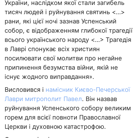
України, наслідком якої стали загибель
тисяч людей і руйнування святинь <…>
рани, які цієї ночі зазнав Успенський
собор, є відображенням глибокої трагедії
всього українського народу <…> Трагедія
в Лаврі спонукає всіх християн
посилювати свої молитви про негайне
припинення безумства війни, якій не
існує жодного виправдання».
Висловився і
намісник Києво-Печерської
Лаври митрополит Павел
. Він назвав
руйнування Успенського собору великим
горем для всієї повноти Православної
Церкви і духовною катастрофою.