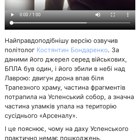
Найправдоподібнішу версію озвучив
політолог
Костянтин Бондаренко
. За
даними його джерел серед військових,
БПЛА був один, і його збили в небі над
Лаврою: двигун дрона впав біля
Трапезного храму, частина фрагментів
потрапила на Успенський собор, а значна
частина уламків упала на територію
сусіднього «Арсеналу».
І це пояснює, чому на даху Успенського
практично немає пошкоджень,