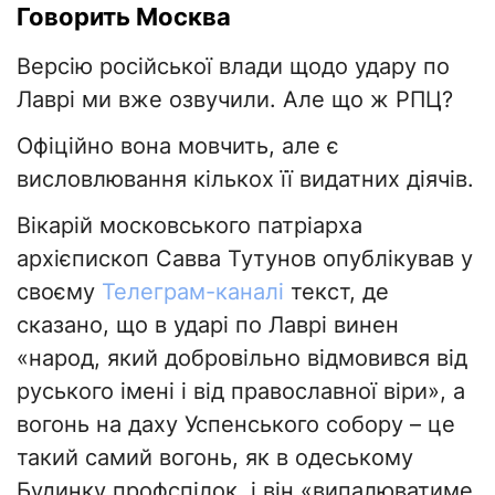
Говорить Москва
Версію російської влади щодо удару по
Лаврі ми вже озвучили. Але що ж РПЦ?
Офіційно вона мовчить, але є
висловлювання кількох її видатних діячів.
Вікарій московського патріарха
архієпископ Савва Тутунов опублікував у
своєму
Телеграм-каналі
текст, де
сказано, що в ударі по Лаврі винен
«народ, який добровільно відмовився від
руського імені і від православної віри», а
вогонь на даху Успенського собору – це
такий самий вогонь, як в одеському
Будинку профспілок, і він «випалюватиме