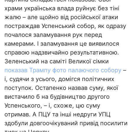
храми українська влада руйнує без тіні
жалю – але щойно від російської атаки
постраждав Успенський собор, як одразу
почалося заламування рук перед
камерами. І заламування це виявилося
справою надзвичайно результативною.
Зеленський на саміті Великої сімки
показав Трампу фото палаючого собору
–
і, судячи з усього, домігся політичних
поступок. Остапенко назвав суму, якої
вистачило б на будівництво другого
Успенського, – і, схоже, цю суму
отримав. А ПЦУ та інші недруги УПЦ
здобули довгоочікуваний привід посилити