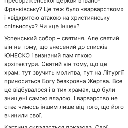
Преображенської церкви в Івано-
Франківську? Це теж було «варварством»
і «відкритою атакою на християнську
спільноту»? Чи «це інше»?
Успенський собор – святиня. Але святий
він не тому, що внесений до списків
ЮНЕСКО і визнаний пам'яткою
архітектури. Святий він тому, що це
храм: тут звучить молитва, тут на Літургії
приноситься Богу безкровна Жертва. Все
це відбувалося і в тих храмах, що були
знищені самою владою. І варварство не
стає чимось іншим лише від того, що його
вчинили свої.
Картина складається показова. Свої