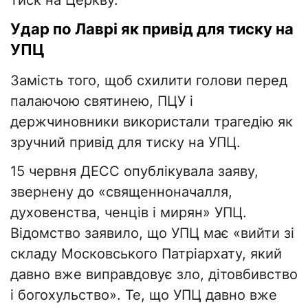
тиск на Церкву.
Удар по Лаврі як привід для тиску на
УПЦ
Замість того, щоб схилити голови перед
палаючою святинею, ПЦУ і
держчиновники використали трагедію як
зручний привід для тиску на УПЦ.
15 червня ДЕСС опублікувала заяву,
звернену до «священноначалля,
духовенства, ченців і мирян» УПЦ.
Відомство заявило, що УПЦ має «вийти зі
складу Московського Патріархату, який
давно вже виправдовує зло, дітовбивство
і богохульство». Те, що УПЦ давно вже