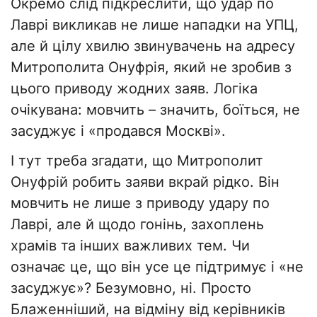
Окремо слід підкреслити, що удар по
Лаврі викликав не лише нападки на УПЦ,
але й цілу хвилю звинувачень на адресу
Митрополита Онуфрія, який не зробив з
цього приводу жодних заяв. Логіка
очікувана: мовчить – значить, боїться, не
засуджує і «продався Москві».
І тут треба згадати, що Митрополит
Онуфрій робить заяви вкрай рідко. Він
мовчить не лише з приводу удару по
Лаврі, але й щодо гонінь, захоплень
храмів та інших важливих тем. Чи
означає це, що він усе це підтримує і «не
засуджує»? Безумовно, ні. Просто
Блаженніший, на відміну від керівників