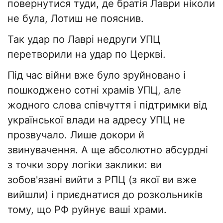
повернутися туди, де братія Лаври ніколи
не була, Лотиш не пояснив.
Так удар по Лаврі недруги УПЦ
перетворили на удар по Церкві.
Під час війни вже було зруйновано і
пошкоджено сотні храмів УПЦ, але
жодного слова співчуття і підтримки від
української влади на адресу УПЦ не
прозвучало. Лише докори й
звинувачення. А ще абсолютно абсурдні
з точки зору логіки заклики: ви
зобов'язані вийти з РПЦ (з якої ви вже
вийшли) і приєднатися до розкольників
тому, що РФ руйнує ваші храми.