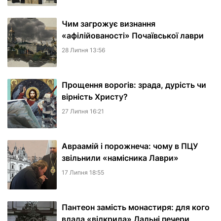
Чим загрожує визнання
«афілійованості» Почаївської лаври
28 Липня 13:56
Прощення ворогів: зрада, дурість чи
вірність Христу?
27 Липня 16:21
Авраамій і порожнеча: чому в ПЦУ
звільнили «намісника Лаври»
17 Липня 18:55
Пантеон замість монастиря: для кого
влада «відкрила» Дальні печери