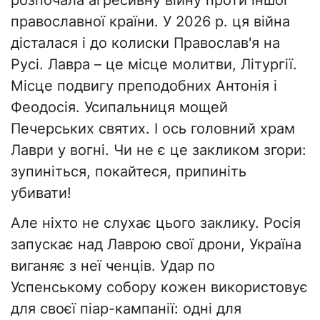
розпочала агресивну війну проти іншої
православної країни. У 2026 р. ця війна
дісталася і до колиски Православ'я на
Русі. Лавра – це місце молитви, Літургії.
Місце подвигу преподобних Антонія і
Феодосія. Усипальниця мощей
Печерських святих. І ось головний храм
Лаври у вогні. Чи не є це закликом згори:
зупиніться, покайтеся, припиніть
убивати!
Але ніхто не слухає цього заклику. Росія
запускає над Лаврою свої дрони, Україна
виганяє з неї ченців. Удар по
Успенському собору кожен використовує
для своєї піар-кампанії: одні для