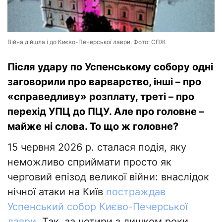
Війна дійшла і до Києво-Печерської лаври. Фото: СПЖ
Після удару по Успенському собору одні
заговорили про варварство, інші – про
«справедливу» розплату, треті – про
перехід УПЦ до ПЦУ. Але про головне –
майже ні слова. То що ж головне?
15 червня 2026 р. сталася подія, яку
неможливо сприймати просто як
черговий епізод великої війни: внаслідок
нічної атаки на Київ
постраждав
Успенський собор Києво-Печерської
лаври
. Так, за чотири з лишком роки