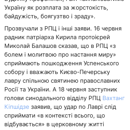
Україну як розплата за жорстокість,
байдужість, боягузтво і зраду».
Прозвучали з РПЦ і інші заяви. 16 червня
радник патріарха Кирила протоієрей
Миколай Балашов сказав, що в РПЦ «з
болем і молитвою про настання миру»
сприймають пошкодження Успенського
собору і вважають Києво-Печерську
лавру спільною святинею православних
Росії та України. А 18 червня заступник
голови синодального відділу РПЦ
Вахтанг
Кіпшідзе
заявив, що удар по Лаврі слід
сприймати «в контексті всього, що
відбувається» в церковному житті