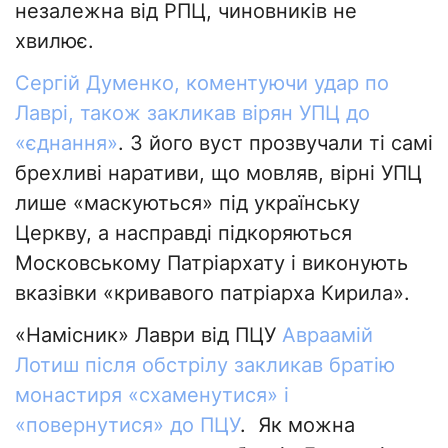
незалежна від РПЦ, чиновників не
хвилює.
Сергій Думенко, коментуючи удар по
Лаврі, також закликав вірян УПЦ до
«єднання»
. З його вуст прозвучали ті самі
брехливі наративи, що мовляв, вірні УПЦ
лише «маскуються» під українську
Церкву, а насправді підкоряються
Московському Патріархату і виконують
вказівки «кривавого патріарха Кирила».
«Намісник» Лаври від ПЦУ
Авраамій
Лотиш після обстрілу закликав братію
монастиря «схаменутися» і
«повернутися» до ПЦУ
. Як можна