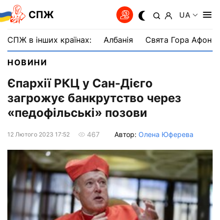
СПЖ
UA
СПЖ в інших країнах:
Албанія
Свята Гора Афон
НОВИНИ
Єпархії РКЦ у Сан-Дієго
загрожує банкрутство через
«педофільські» позови
Автор:
Олена Юферева
467
12 Лютого 2023 17:52