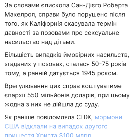
За словами єпископа Сан-Дієго Роберта
Макелроя, справи було порушено після
того, як Каліфорнія скасувала термін
давності за позовами про сексуальне
насильство над дітьми.
Більшість випадків ймовірних насильств,
згаданих у позовах, сталася 50-75 років
тому, а ранній датується 1945 роком.
Врегулювання цих справ коштуватиме
єпархії 550 мільйонів доларів, при цьому
жодна з них не дійшла до суду.
Як раніше повідомляла СПЖ,
мормони
США відклали на випадок другого
пришестя Христа $100 млрд
.