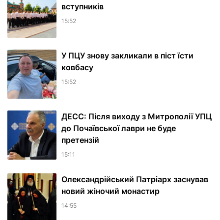
вступників
15:52
У ПЦУ знову закликали в піст їсти
ковбасу
15:52
ДЕСС: Після виходу з Митрополії УПЦ
до Почаївської лаври не буде
претензій
15:11
Олександрійський Патріарх заснував
новий жіночий монастир
14:55