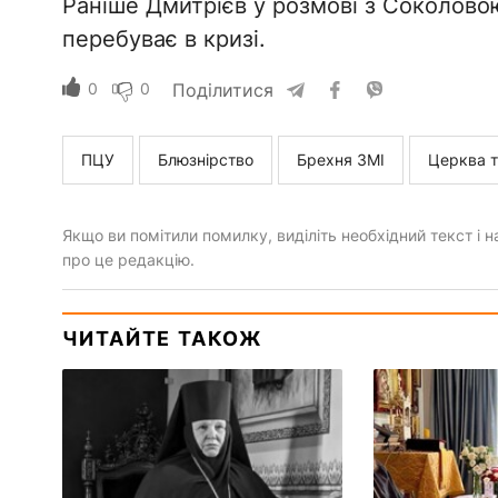
Раніше Дмитрієв у розмові з Соколов
перебуває в кризі.
0
0
Поділитися
ПЦУ
Блюзнірство
Брехня ЗМІ
Церква т
Якщо ви помітили помилку, виділіть необхідний текст і на
про це редакцію.
ЧИТАЙТЕ ТАКОЖ