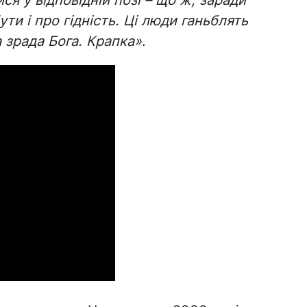
ся у відповідній позі – що ж, заради
ути і про гідність. Ці люди ганьблять
 зрада Бога. Крапка»
.