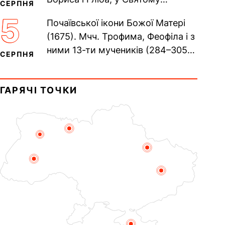
СЕРПНЯ
Хрещенні Романа і Давида (1015).
5
Почаївської ікони Божої Матері
Прп. Полікарпа, архімандрита...
(1675). Мчч. Трофима, Феофіла і з
ними 13-ти мучеників (284–305).
СЕРПНЯ
Сщмч. Аполлінарія, єп.
Равенійського (близько 75)....
ГАРЯЧІ ТОЧКИ