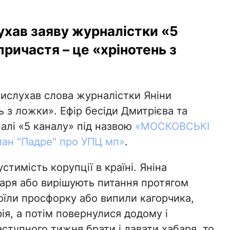
ухав заяву журналістки «5
причастя – це «хрінотень з
ислухав слова журналістки Яніни
ь з ложки». Ефір бесіди Дмитрієва та
алі «5 каналу» під назвою
«МОСКОВСЬКІ
ан "Падре" про УПЦ мп»
.
имість корупції в країні. Яніна
аря або вирішують питання протягом
поїли просфорку або випили кагорчика,
рія, а потім повернулися додому і
ступного тижня брати і давати хабаря, то