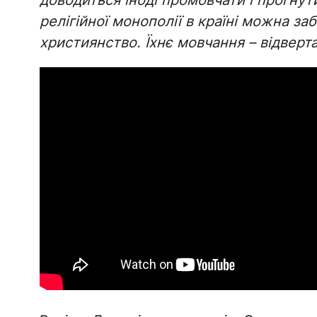
доводиться іноді промовчати і прогнути
релігійної монополії в країні можна заб
християнство. Їхнє мовчання – відверта