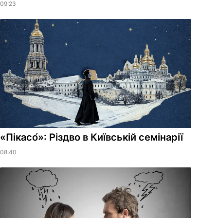
09:23
«Пікасо́»: Різдво в Київській семінарії
08:40