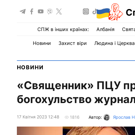
С
СПЖ в інших країнах:
Албанія
Свят
Новини
Захист віри
Людина і Церква
НОВИНИ
«Священник» ПЦУ пр
богохульство журнал
17 Квiтня 2023 12:48
Автор:
Ярослав Н
1816