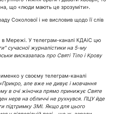
на, що «люди мають це зрозуміти».
ду Соколової і не висловив щодо її слів
 в Мережі. У телеграм-каналі КДАіС цю
и" сучасної журналістики на 5-му
ськи висказалась про Святі Тіло і Крову
лименко у своєму телеграм-каналі
«Прикро, але вже не дивує і мовчання
ому в очі жіночка прямо принижує Святе
ен нерв на обличчі не рухнувся. ПЦУ йде
вати підтримку ЗМІ. Якщо для цього