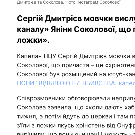
Дмитрієв та Соколова. Фото: інстаграм Соколової
Сергій Дмитрієв мовчки висл
каналу» Яніни Соколової, що 
ложки».
Капелан ПЦУ Сергій Дмитрієв мовчки в
Соколової, що причастя – це «хрінотен
Соколової був розміщений на ютуб-кан
ПОПИ "ВІДБІЛЮЮТЬ" ВБИВСТВА: капел
Співрозмовники обговорювали неприпуст
Соколова заявила, що «коли дають хаб
тижня, а потім йдуть до церкви і там 
з'їли з ложки якусь хрінотень від Онуф
вирішили, що вони очищені і можуть на