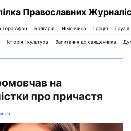
пілка Православних Журналіс
а Гора Афон
Болгарія
Німеччина
Греція
Грузія
Історія і культура
Запитання до священника
Ду
омовчав на
істки про причастя
ивкін