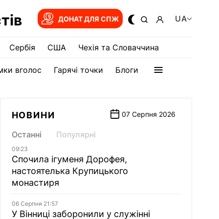
тів
UA
ДОНАТ ДЛЯ СПЖ
Сербія
США
Чехія та Словаччина
мки вголос
Гарячі точки
Блоги
НОВИНИ
07 Серпня 2026
Останні
Популярні
09:23
Спочила ігуменя Дорофея,
настоятелька Крупицького
монастиря
06 Серпня 21:57
У Вінниці заборонили у служінні