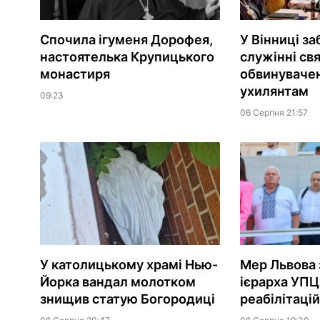
Спочила ігуменя Дорофея,
У Вінниці з
настоятелька Крупицького
служінні св
монастиря
обвинувачен
ухилянтам
09:23
06 Серпня 21:57
У католицькому храмі Нью-
Мер Львова 
Йорка вандал молотком
ієрарха УПЦ
знищив статую Богородиці
реабілітаці