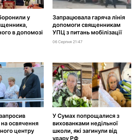
аборонили у
Запрацювала гаряча лінія
ященника,
допомоги священникам
ого в допомозі
УПЦ з питань мобілізації
06 Серпня 21:47
запросив
У Сумах попрощалися з
 на освячення
вихованками недільної
йного центру
школи, які загинули від
удару РФ