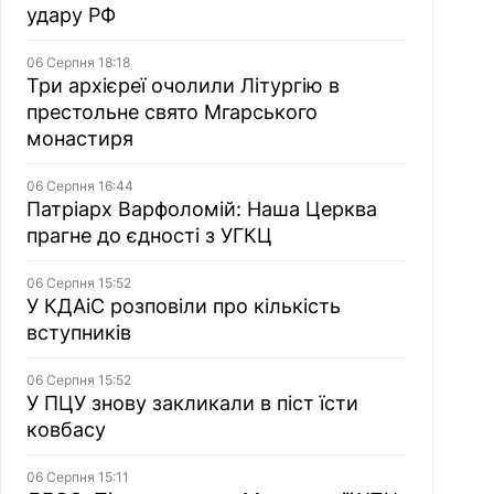
удару РФ
06 Серпня 18:18
Три архієреї очолили Літургію в
престольне свято Мгарського
монастиря
06 Серпня 16:44
Патріарх Варфоломій: Наша Церква
прагне до єдності з УГКЦ
06 Серпня 15:52
У КДАіС розповіли про кількість
вступників
06 Серпня 15:52
У ПЦУ знову закликали в піст їсти
ковбасу
06 Серпня 15:11