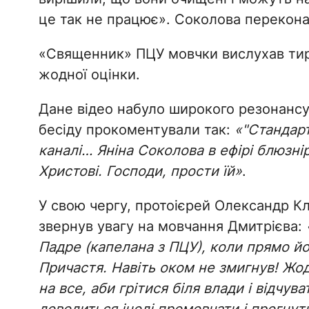
це так не працює». Соколова перекона
«Священник» ПЦУ мовчки вислухав тира
жодної оцінки.
Дане відео набуло широкого резонансу
бесіду прокоментували так:
«"Стандарт
каналі… Яніна Соколова в ефірі блюзнір
Христові. Господи, прости їй»
.
У свою чергу, протоієрей Олександр К
звернув увагу на мовчання Дмитрієва:
Падре (капелана з ПЦУ), коли прямо й
Причастя. Навіть оком не змигнув! Жод
на все, аби грітися біля влади і відчу