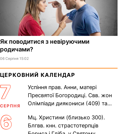
Як поводитися з невіруючими
родичами?
06 Серпня 15:02
ЦЕРКОВНИЙ КАЛЕНДАР
7
Успіння прав. Анни, матері
Пресвятої Богородиці. Свв. жон
Олімпіади диякониси (409) та
СЕРПНЯ
Євпраксії діви, Тавенської (413).
6
Мц. Христини (близько 300).
Пам’ять V Вселенського...
Блгвв. кнн. страстотерпців
Бориса і Гліба, у Святому