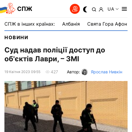
СПЖ
UA
СПЖ в інших країнах:
Албанія
Свята Гора Афон
НОВИНИ
Суд надав поліції доступ до
об'єктів Лаври, – ЗМІ
Автор:
Ярослав Нивкін
427
19 Квiтня 2023 09:55